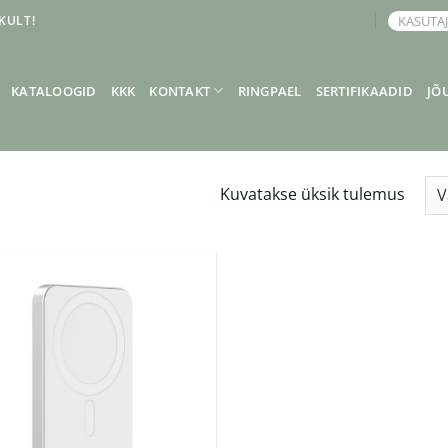
KULT!
KASUTA
BRONEERI KOHTUMINE
KATALOOGID
KKK
KONTAKT
RINGPAEL
SERTIFIKAADID
JÕ
Kuvatakse üksik tulemus