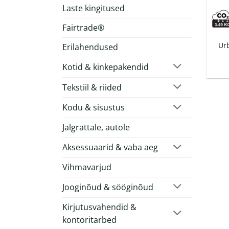
Laste kingitused
Fairtrade®
Ur
Erilahendused
Kotid & kinkepakendid
Tekstiil & riided
Kodu & sisustus
Jalgrattale, autole
Aksessuaarid & vaba aeg
Vihmavarjud
Jooginõud & sööginõud
Kirjutusvahendid &
kontoritarbed