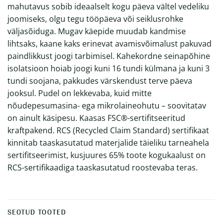
mahutavus sobib ideaalselt kogu päeva vältel vedeliku
joomiseks, olgu tegu tööpäeva või seiklusrohke
väljasõiduga. Mugav käepide muudab kandmise
lihtsaks, kaane kaks erinevat avamisvõimalust pakuvad
paindlikkust joogi tarbimisel. Kahekordne seinapõhine
isolatsioon hoiab joogi kuni 16 tundi külmana ja kuni 3
tundi soojana, pakkudes värskendust terve päeva
jooksul. Pudel on lekkevaba, kuid mitte
nõudepesumasina- ega mikrolaineohutu – soovitatav
on ainult käsipesu. Kaasas FSC®-sertifitseeritud
kraftpakend. RCS (Recycled Claim Standard) sertifikaat
kinnitab taaskasutatud materjalide täieliku tarneahela
sertifitseerimist, kusjuures 65% toote kogukaalust on
RCS-sertifikaadiga taaskasutatud roostevaba teras.
SEOTUD TOOTED