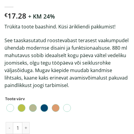
17.28
€
+ KM 24%
Trükita toote baashind. Küsi ärikliendi pakkumist!
See taaskasutatud roostevabast terasest vaakumpudel
ühendab modernse disaini ja funktsionaalsuse. 880 ml
mahutavus sobib ideaalselt kogu päeva vältel vedeliku
joomiseks, olgu tegu tööpäeva või seiklusrohke
väljasõiduga. Mugav käepide muudab kandmise
lihtsaks, kaane kaks erinevat avamisvõimalust pakuvad
paindlikkust joogi tarbimisel.
Toote värv