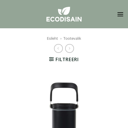
Skip
to
content
Esileht
»
Tootevalik
FILTREERI