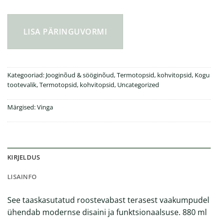
VINGA Eos trek termokruus 880 ML kogus
LISA PÄRINGUVORMI
Kategooriad:
Jooginõud & sööginõud
,
Termotopsid, kohvitopsid
,
Kogu
tootevalik
,
Termotopsid, kohvitopsid
,
Uncategorized
Märgised:
Vinga
KIRJELDUS
LISAINFO
See taaskasutatud roostevabast terasest vaakumpudel
ühendab modernse disaini ja funktsionaalsuse. 880 ml