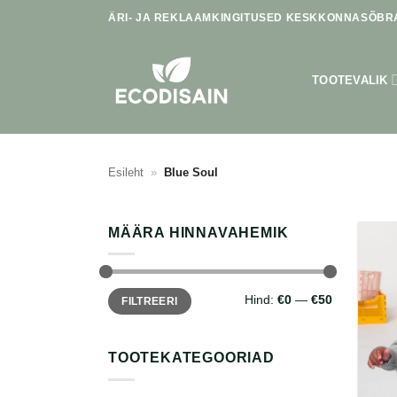
Skip
ÄRI- JA REKLAAMKINGITUSED KESKKONNASÕBRA
to
content
TOOTEVALIK
Esileht
»
Blue Soul
MÄÄRA HINNAVAHEMIK
Minimaalne
Maksimaalne
Hind:
€0
—
€50
FILTREERI
hind
hind
TOOTEKATEGOORIAD