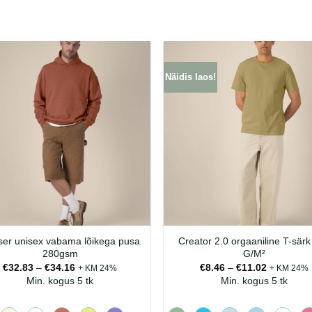
Näidis laos!
er unisex vabama lõikega pusa
Creator 2.0 orgaaniline T-sär
280gsm
G/M²
Hinnavahemik:
Hinnavahe
€
32.83
–
€
34.16
€
8.46
–
€
11.02
+ KM 24%
+ KM 24%
€32.83
€8.46
Min. kogus 5 tk
Min. kogus 5 tk
kuni
kuni
€34.16
€11.02