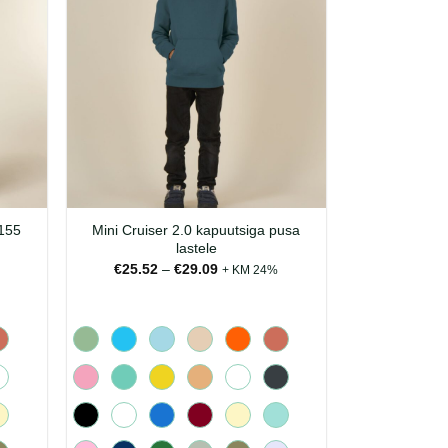
 155
Mini Cruiser 2.0 kapuutsiga pusa
lastele
mik:
Hinnavahemik:
€
25.52
–
€
29.09
+ KM 24%
€25.52
kuni
€29.09