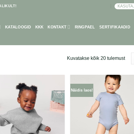
LIKULT!
KASUTA
BRONEERI KOHTUMINE
KATALOOGID
KKK
KONTAKT
RINGPAEL
SERTIFIKAADID
Kuvatakse kõik 20 tulemust
Näidis laos!