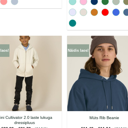
 laos!
Näidis laos!
ini Cultivator 2.0 laste lukuga
Müts Rib Beanie
dressipluus