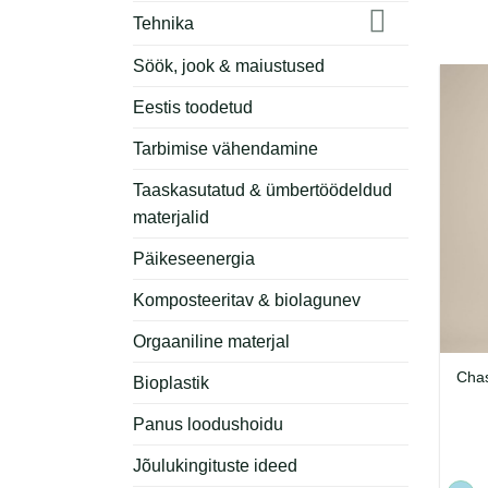
Tehnika
Söök, jook & maiustused
Eestis toodetud
Tarbimise vähendamine
Taaskasutatud & ümbertöödeldud
materjalid
Päikeseenergia
Komposteeritav & biolagunev
Orgaaniline materjal
Chas
Bioplastik
Panus loodushoidu
Jõulukingituste ideed