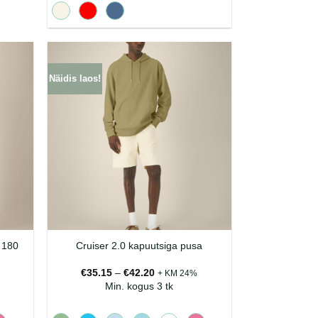
Näidis laos!
k 180
Cruiser 2.0 kapuutsiga pusa
mik:
Hinnavahemik:
€
35.15
–
€
42.20
+ KM 24%
€35.15
Min. kogus 3 tk
kuni
€42.20