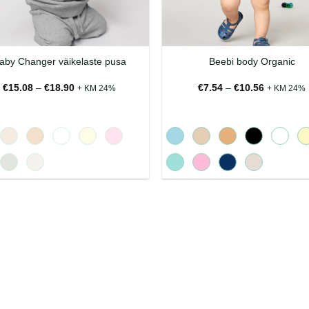
aby Changer väikelaste pusa
Beebi body Organic
Hinnavahemik:
Hinnavahe
€
15.08
–
€
18.90
€
7.54
–
€
10.56
+ KM 24%
+ KM 24%
€15.08
€7.54
kuni
kuni
€18.90
€10.56