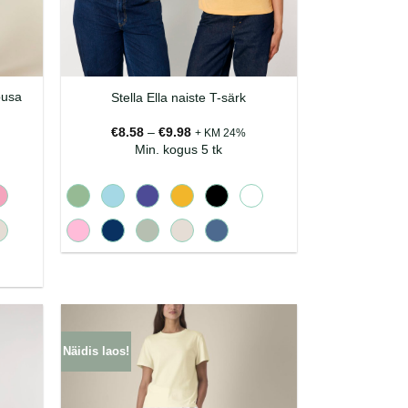
pusa
Stella Ella naiste T-särk
emik:
Hinnavahemik:
€
8.58
–
€
9.98
+ KM 24%
€8.58
Min. kogus 5 tk
kuni
€9.98
Näidis laos!