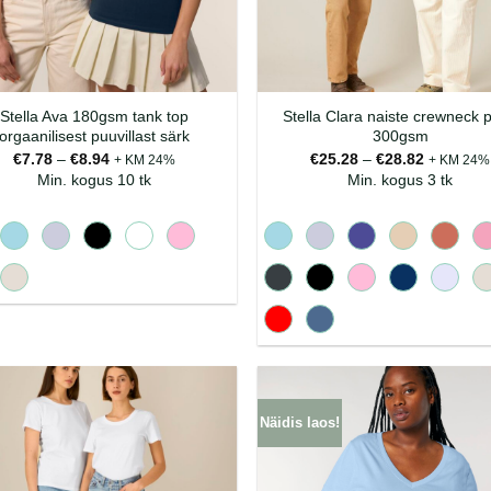
Stella Ava 180gsm tank top
Stella Clara naiste crewneck 
orgaanilisest puuvillast särk
300gsm
Hinnavahemik:
Hinnavah
€
7.78
–
€
8.94
€
25.28
–
€
28.82
+ KM 24%
+ KM 24%
€7.78
€25.28
Min. kogus 10 tk
Min. kogus 3 tk
kuni
kuni
€8.94
€28.82
Näidis laos!