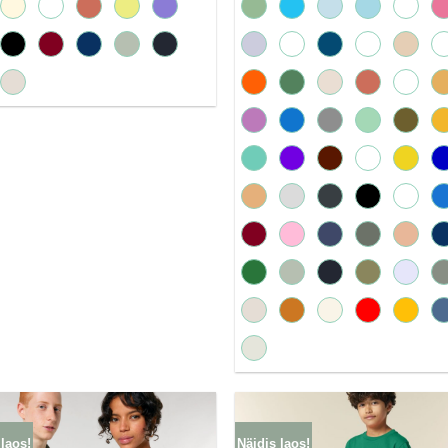
 laos!
Näidis laos!