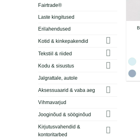
Fairtrade®
Laste kingitused
B
Erilahendused
Kotid & kinkepakendid
Tekstiil & riided
Kodu & sisustus
Jalgrattale, autole
Aksessuaarid & vaba aeg
Vihmavarjud
Jooginõud & sööginõud
Kirjutusvahendid &
kontoritarbed