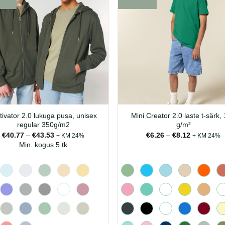
tivator 2.0 lukuga pusa, unisex
Mini Creator 2.0 laste t-särk,
regular 350g/m2
g/m²
Hinnavahemik:
Hinnavahe
€
40.77
–
€
43.53
€
6.26
–
€
8.12
+ KM 24%
+ KM 24%
€40.77
€6.26
Min. kogus 5 tk
kuni
kuni
€43.53
€8.12