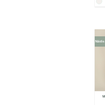
Näidis
M