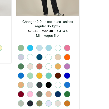
Changer 2.0 unisex pusa, unisex
regular 350g/m2
mik:
Hinnavahemik:
€
28.42
–
€
32.40
+ KM 24%
€28.42
Min. kogus 5 tk
kuni
€32.40