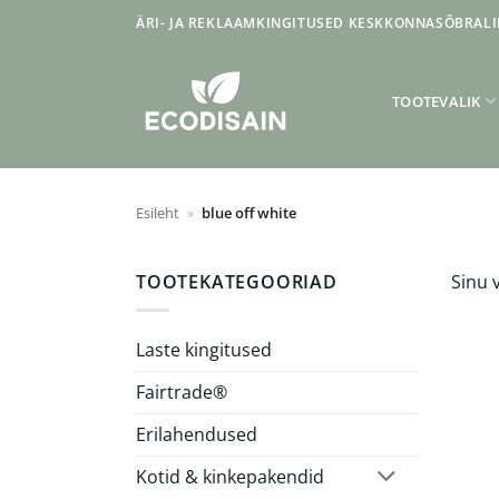
Skip
ÄRI- JA REKLAAMKINGITUSED KESKKONNASÕBRALI
to
content
TOOTEVALIK
Esileht
»
blue off white
TOOTEKATEGOORIAD
Sinu v
Laste kingitused
Fairtrade®
Erilahendused
Kotid & kinkepakendid