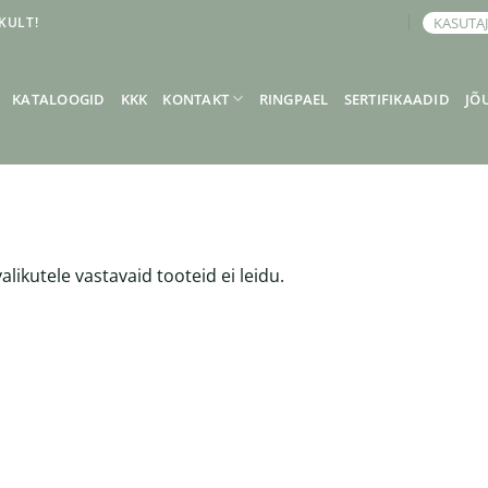
KULT!
KASUTA
BRONEERI KOHTUMINE
KATALOOGID
KKK
KONTAKT
RINGPAEL
SERTIFIKAADID
JÕ
alikutele vastavaid tooteid ei leidu.