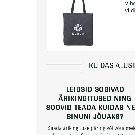
more RCS
Vib
ülaosaga
vild
kott
KM 24%
KUIDAS ALUS
LEIDSID SOBIVAD
ÄRIKINGITUSED NING
SOOVID TEADA KUIDAS N
SINUNI JÕUAKS?
Saada ärikingituse päring või võta me