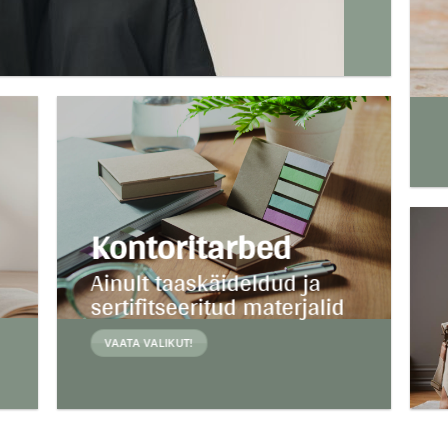
Kontoritarbed
Ainult taaskäideldud ja
sertifitseeritud materjalid
VAATA VALIKUT!