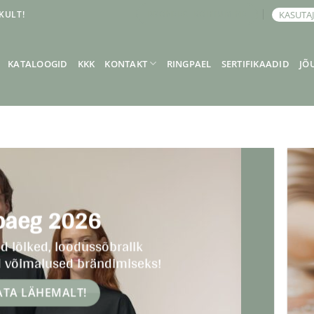
KULT!
KASUTA
BRONEERI KOHTUMINE
KATALOOGID
KKK
KONTAKT
RINGPAEL
SERTIFIKAADID
JÕ
ooaeg 2026
d lõiked, loodussõbralik
ud võimalused brändimiseks!
ATA LÄHEMALT!