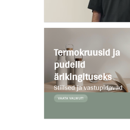
Termokruusid ja
pudelid
ärikingituseks
Stiilsed ja vastupidavad
VAATA VALIKUT!