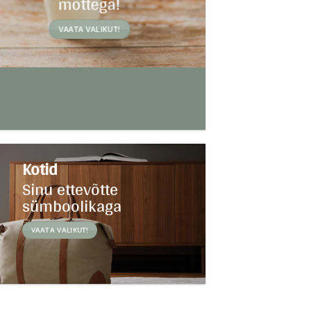
mõttega!
VAATA VALIKUT!
Kotid
Sinu ettevõtte
sümboolikaga
VAATA VALIKUT!