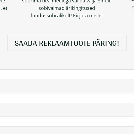
ame
suurima hea meelega valida välja Sinule
e
, et
sobivaimad ärikingitused
loodussõbralikult!
Kirjuta meile!
SAADA REKLAAMTOOTE PÄRING!