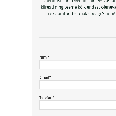
ühendust – info@ecodisain.ee! Vast
kiiresti ning teeme kõik endast oleneva
reklaamtoode jõuaks peagi Sinuni!
Nimi*
Email*
Telefon*