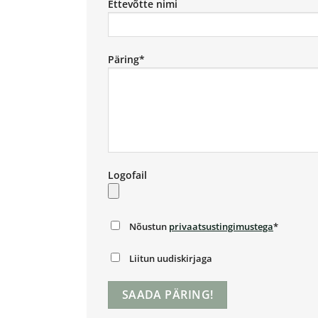
Ettevõtte nimi
Päring*
Logofail
Nõustun
privaatsustingimustega
*
Liitun uudiskirjaga