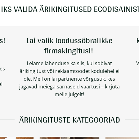
IKS VALIDA ÄRIKINGITUSED ECODISAINIS
s!
Lai valik loodussõbralikke
firmakingitusi!
Leiame lahenduse ka siis, kui sobivat
V
des
ärikingitust või reklaamtoodet kodulehel ei
ole. Meil on lai partnerite võrgustik, kes
!
jagavad meiega sarnaseid väärtusi – kirjuta
meile julgelt!
ÄRIKINGITUSTE KATEGOORIAD