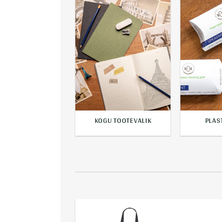
 & KINKEPAKENDID
KOGU TOOTEVALIK
PLAS