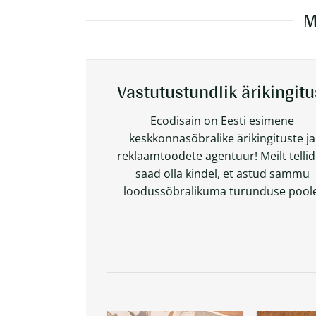
M
Vastutustundlik ärikingitu
Ecodisain on Eesti esimene
keskkonnasõbralike ärikingituste ja
reklaamtoodete agentuur! Meilt telli
saad olla kindel, et astud sammu
loodussõbralikuma turunduse poole