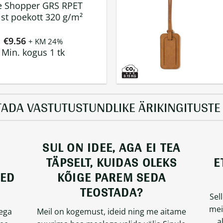
e Shopper GRS RPET
ist poekott 320 g/m²
€
9.56
+ KM 24%
Min. kogus 1 tk
TADA VASTUTUSTUNDLIKE ÄRIKINGITUSTE 
SUL ON IDEE, AGA EI TEA
TÄPSELT, KUIDAS OLEKS
E
EED
KÕIGE PAREM SEDA
TEOSTADA?
Sel
mei
iega
Meil on kogemust, ideid ning me aitame
a