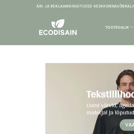
Skip
ÄRI- JA REKLAAMKINGITUSED KESKKONNASÕBRALI
to
content
TOOTEVALIK
Tekstiilih
Uued värvid, ägeda
materjal ja lõput
VA