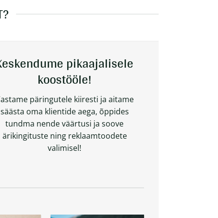
T?
Keskendume pikaajalisele
koostööle!
astame päringutele kiiresti ja aitame
säästa oma klientide aega, õppides
tundma nende väärtusi ja soove
ärikingituste ning reklaamtoodete
valimisel!