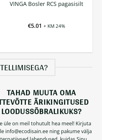
VINGA Bosler RCS pagasisilt
€
5.01
+ KM 24%
TELLIMISEGA?
TAHAD MUUTA OMA
TTEVÕTTE ÄRIKINGITUSED
LOODUSSÕBRALIKUKS?
le üle on meil tohutult hea meel! Kirjuta
le
info@ecodisain.ee
ning pakume välja
lternatiivsed lahendused, kuidas Sinu