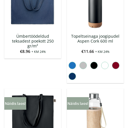
Ümbertöödeldud
Topeltseinaga joogipudel
teksadest poekott 250
Aspen Cork 600 ml
gr/m²
€
8.96
€
11.66
+ KM 24%
+ KM 24%
Näidis laos!
Näidis laos!