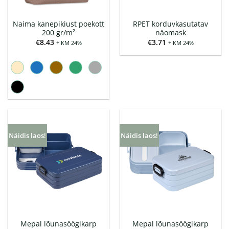
Naima kanepikiust poekott
RPET korduvkasutatav
200 gr/m²
näomask
€
8.43
€
3.71
+ KM 24%
+ KM 24%
Näidis laos!
Näidis laos!
Mepal lõunasöögikarp
Mepal lõunasöögikarp