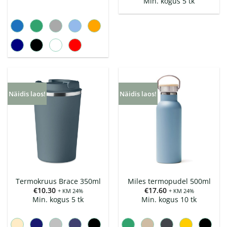
Min. kogus 5 tk
Näidis laos!
Näidis laos!
Termokruus Brace 350ml
Miles termopudel 500ml
€
10.30
€
17.60
+ KM 24%
+ KM 24%
Min. kogus 5 tk
Min. kogus 10 tk