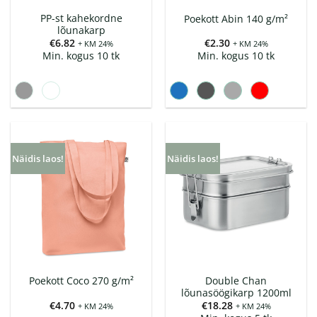
PP-st kahekordne
Poekott Abin 140 g/m²
lõunakarp
€
6.82
€
2.30
+ KM 24%
+ KM 24%
Min. kogus 10 tk
Min. kogus 10 tk
Näidis laos!
Näidis laos!
Double Chan
Poekott Coco 270 g/m²
lõunasöögikarp 1200ml
€
4.70
€
18.28
+ KM 24%
+ KM 24%