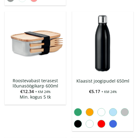
Roostevabast terasest
Klaasist joogipudel 650ml
lõunasöögikarp 600ml
€
12.34
€
5.17
+ KM 24%
+ KM 24%
Min. kogus 5 tk