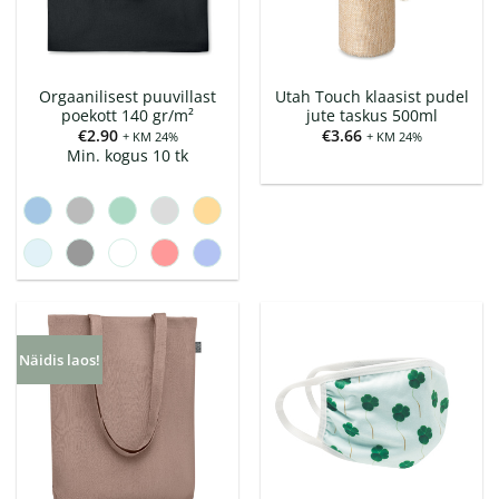
Orgaanilisest puuvillast
Utah Touch klaasist pudel
poekott 140 gr/m²
jute taskus 500ml
€
2.90
€
3.66
+ KM 24%
+ KM 24%
Min. kogus 10 tk
Näidis laos!