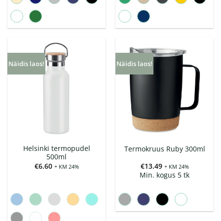
Näidis laos!
Näidis laos!
Helsinki termopudel
Termokruus Ruby 300ml
500ml
€
6.60
€
13.49
+ KM 24%
+ KM 24%
Min. kogus 5 tk