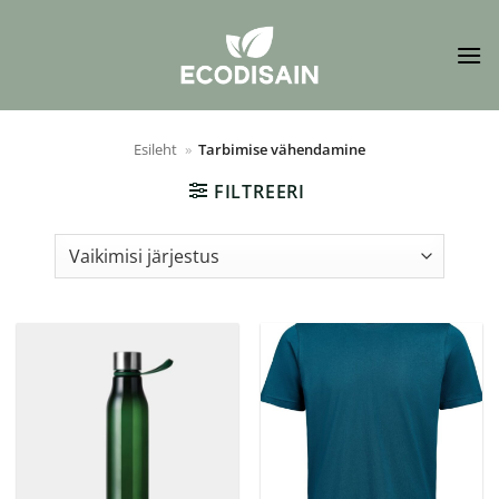
Skip
to
content
Esileht
»
Tarbimise vähendamine
FILTREERI