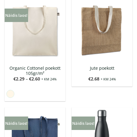
Näidis laos!
Organic Cottonel poekott
Jute poekott
105gr/m²
Hinnavahemik:
€
2.29
–
€
2.60
€
2.68
+ KM 24%
+ KM 24%
€2.29
kuni
€2.60
Näidis laos!
Näidis laos!