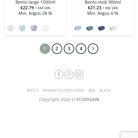
Bento large 1500ml
Bento midi 900ml
€
22.79
€
21.23
+ KM 24%
+ KM 24%
Min. kogus 28 tk
Min. kogus 6 tk
1
2
3
4
MEIST
PRIVAATSUSPOLIITIKA
KKK
BLOGI
Copyright 2026 ©
ECODISAIN