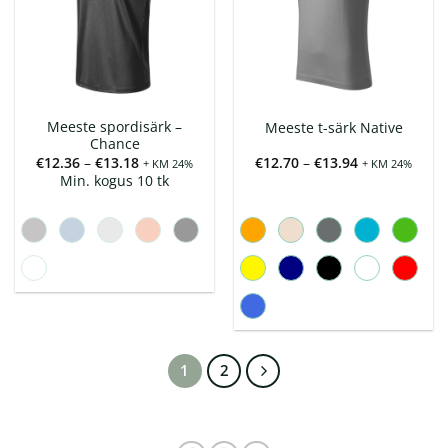
Meeste spordisärk –
Meeste t-särk Native
Chance
Hinnavahemik:
Hinnavahemi
€
12.36
–
€
13.18
€
12.70
–
€
13.94
+ KM 24%
+ KM 24%
€12.36
€12.70
Min. kogus 10 tk
kuni
kuni
€13.18
€13.94
1
2