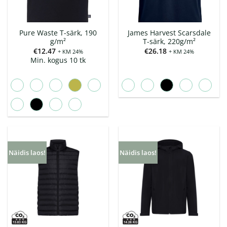
Pure Waste T-särk, 190
James Harvest Scarsdale
g/m²
T-särk, 220g/m²
€
12.47
€
26.18
+ KM 24%
+ KM 24%
Min. kogus 10 tk
Näidis laos!
Näidis laos!