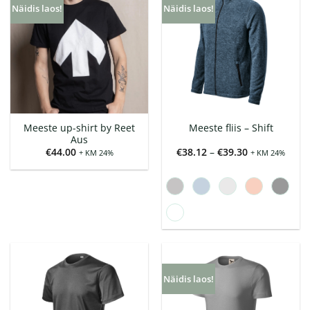
Näidis laos!
Näidis laos!
Meeste up-shirt by Reet
Meeste fliis – Shift
Aus
Hinnavahemi
€
44.00
€
38.12
–
€
39.30
+ KM 24%
+ KM 24%
€38.12
kuni
€39.30
Näidis laos!