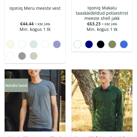
Iqoniq Makalu
Iqoniq Meru meeste vest
taaskäideldud polüestrist
meeste shell jakk
€
44.44
€
63.23
+ KM 24%
+ KM 24%
Min. kogus 1 tk
Min. kogus 1 tk
Näidis laos!