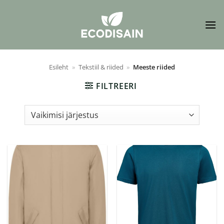
Skip
to
content
Esileht
»
Tekstiil & riided
»
Meeste riided
FILTREERI