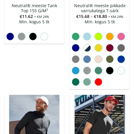
Neutral® meeste Tank
Neutral® meeste pikkade
Top 155 G/M²
varrukatega T-särk
Hinnavahemi
€
11.62
€
15.68
–
€
18.80
+ KM 24%
+ KM 24%
€15.68
Min. kogus 5 tk
Min. kogus 5 tk
kuni
€18.80