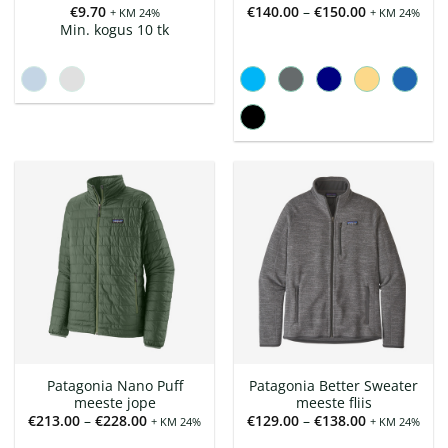
Hinnavahem
€
9.70
€
140.00
–
€
150.00
+ KM 24%
+ KM 24%
€140.00
Min. kogus 10 tk
kuni
€150.00
Patagonia Nano Puff
Patagonia Better Sweater
meeste jope
meeste fliis
Hinnavahemik:
Hinnavahem
€
213.00
–
€
228.00
€
129.00
–
€
138.00
+ KM 24%
+ KM 24%
€213.00
€129.00
kuni
kuni