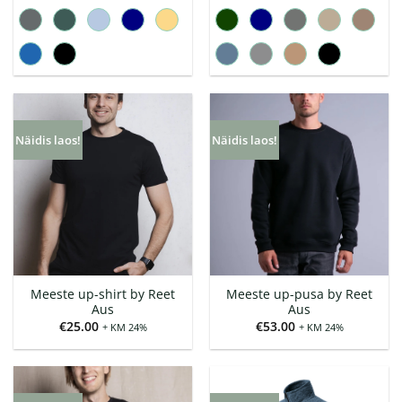
€228.00
€138.00
Näidis laos!
Näidis laos!
Meeste up-shirt by Reet
Meeste up-pusa by Reet
Aus
Aus
€
25.00
€
53.00
+ KM 24%
+ KM 24%