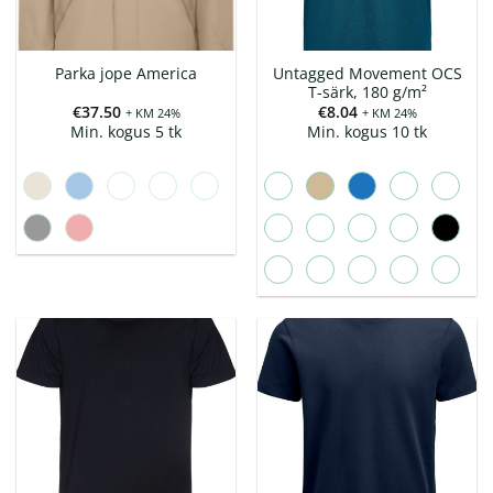
Untagged Movement OCS
Parka jope America
T-särk, 180 g/m²
€
37.50
€
8.04
+ KM 24%
+ KM 24%
Min. kogus 5 tk
Min. kogus 10 tk