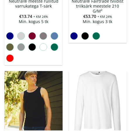
Neutral® meeste rullitud
Neutral® Fairtrade tviidist
varrukatega T-särk
triiksärk meestele 210
G/M²
€
13.74
€
53.70
+ KM 24%
+ KM 24%
Min. kogus 5 tk
Min. kogus 3 tk