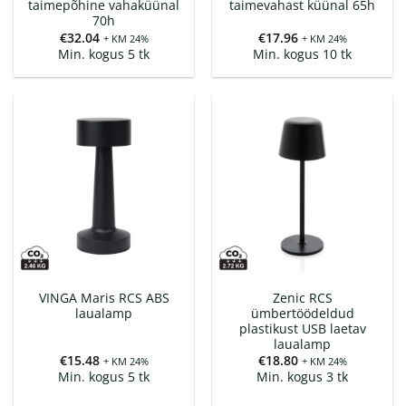
taimepõhine vahaküünal
taimevahast küünal 65h
70h
€
32.04
€
17.96
+ KM 24%
+ KM 24%
Min. kogus 5 tk
Min. kogus 10 tk
VINGA Maris RCS ABS
Zenic RCS
laualamp
ümbertöödeldud
plastikust USB laetav
laualamp
€
15.48
€
18.80
+ KM 24%
+ KM 24%
Min. kogus 5 tk
Min. kogus 3 tk