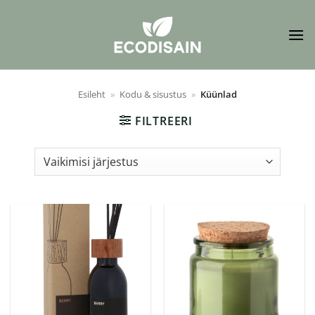
Skip
to
content
Esileht
»
Kodu & sisustus
»
Küünlad
FILTREERI