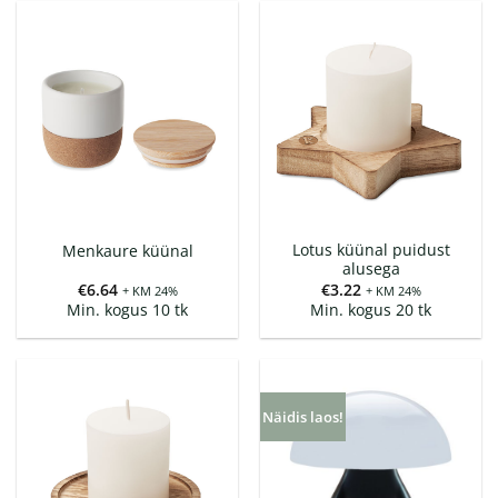
Lotus küünal puidust
Menkaure küünal
alusega
€
6.64
€
3.22
+ KM 24%
+ KM 24%
Min. kogus 10 tk
Min. kogus 20 tk
Näidis laos!