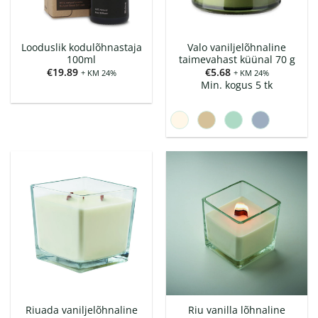
Looduslik kodulõhnastaja
Valo vaniljelõhnaline
100ml
taimevahast küünal 70 g
€
19.89
€
5.68
+ KM 24%
+ KM 24%
Min. kogus 5 tk
Riuada vaniljelõhnaline
Riu vanilla lõhnaline