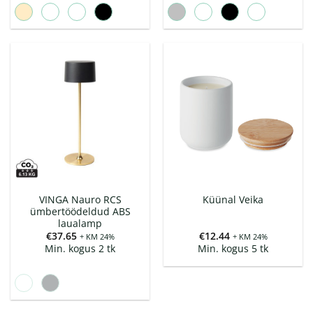
VINGA Nauro RCS
Küünal Veika
ümbertöödeldud ABS
laualamp
€
37.65
€
12.44
+ KM 24%
+ KM 24%
Min. kogus 2 tk
Min. kogus 5 tk