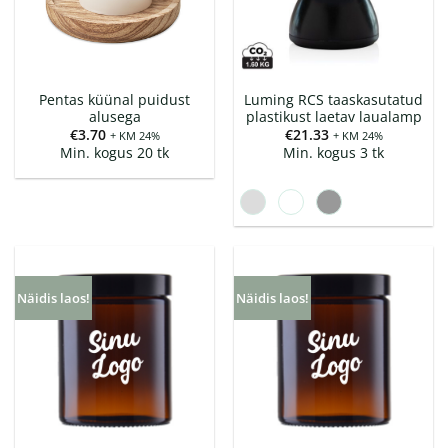
Pentas küünal puidust
Luming RCS taaskasutatud
alusega
plastikust laetav laualamp
€
3.70
€
21.33
+ KM 24%
+ KM 24%
Min. kogus 20 tk
Min. kogus 3 tk
Näidis laos!
Näidis laos!