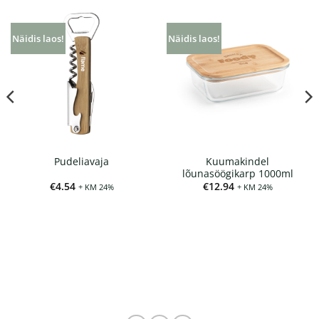
Näidis laos!
Näidis laos!
Kuumakindel
Pudeliavaja
lõunasöögikarp 1000ml
ik:
€
4.54
€
12.94
+ KM 24%
+ KM 24%