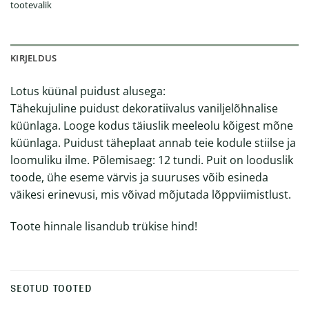
tootevalik
KIRJELDUS
Lotus küünal puidust alusega:
Tähekujuline puidust dekoratiivalus vaniljelõhnalise
küünlaga. Looge kodus täiuslik meeleolu kõigest mõne
küünlaga. Puidust täheplaat annab teie kodule stiilse ja
loomuliku ilme. Põlemisaeg: 12 tundi. Puit on looduslik
toode, ühe eseme värvis ja suuruses võib esineda
väikesi erinevusi, mis võivad mõjutada lõppviimistlust.
Toote hinnale lisandub trükise hind!
SEOTUD TOOTED