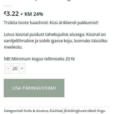
3.22
€
+ KM 24%
Trükita toote baashind. Küsi ärikliendi pakkumist!
Lotus küünal puidust tähekujulise alusega. Küünal on
vaniljelõhnaline ja sobib igasse koju, loomaks täiusliku
meeleolu.
NB! Miinimum kogus tellimiseks 20 tk
Lotus küünal puidust alusega kogus
LISA PÄRINGUVORMI
Kategooriad:
Kodu & sisustus
,
Küünlad
,
Jõulukingituste ideed
,
Kogu