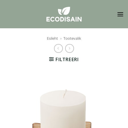
Skip
to
content
Esileht
»
Tootevalik
FILTREERI