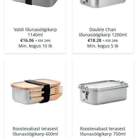
Valdi lõunasöögikarp
Double Chan
1140ml
lõunasöögikarp 1200ml
€
16.06
€
18.28
+ KM 24%
+ KM 24%
Min. kogus 10 tk
Min. kogus 5 tk
Roostevabast terasest
Roostevabast terasest
lõunasöögikarp 600ml
lõunasöögikarp 750ml