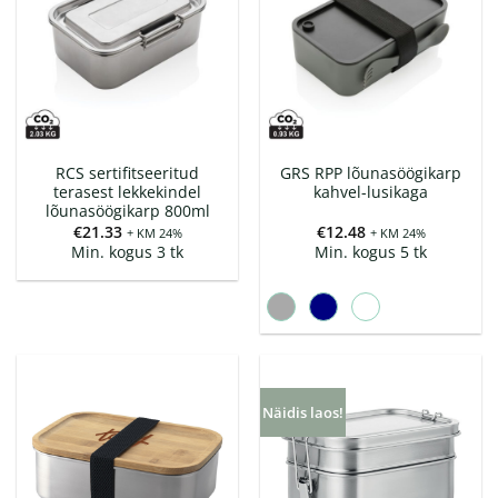
RCS sertifitseeritud
GRS RPP lõunasöögikarp
terasest lekkekindel
kahvel-lusikaga
lõunasöögikarp 800ml
€
21.33
€
12.48
+ KM 24%
+ KM 24%
Min. kogus 3 tk
Min. kogus 5 tk
Näidis laos!