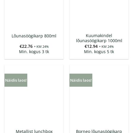
Kuumakindel
Lõunasöögikarp 800ml
lõunasöögikarp 1000ml
€
22.76
€
12.94
+ KM 24%
+ KM 24%
Min. kogus 3 tk
Min. kogus 5 tk
Näidis laos!
Näidis laos!
Metallist lunchbox
Borneo lõunasöögikarp