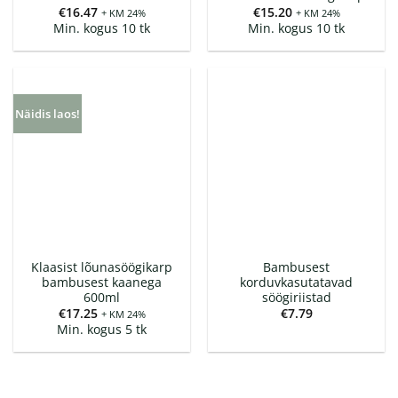
€
16.47
€
15.20
+ KM 24%
+ KM 24%
Min. kogus 10 tk
Min. kogus 10 tk
Näidis laos!
Klaasist lõunasöögikarp
Bambusest
bambusest kaanega
korduvkasutatavad
600ml
söögiriistad
€
17.25
€
7.79
+ KM 24%
Min. kogus 5 tk