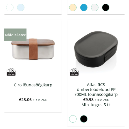
Näidis laos!
Atlas RCS
Ciro lõunasöögikarp
ümbertöödeldud PP
700ML lõunasöögikarp
€
25.06
€
9.98
+ KM 24%
+ KM 24%
Min. kogus 5 tk