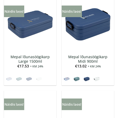
Näidis laos!
Näidis laos!
Mepal lõunasöögikarp
Mepal lõunasöögikarp
Large 1500ml
Midi 900ml
€
17.53
€
13.02
+ KM 24%
+ KM 24%
Näidis laos!
Näidis laos!