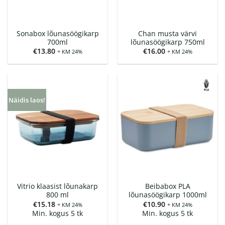
Sonabox lõunasöögikarp
Chan musta värvi
700ml
lõunasöögikarp 750ml
€
13.80
€
16.00
+ KM 24%
+ KM 24%
Näidis laos!
Vitrio klaasist lõunakarp
Beibabox PLA
800 ml
lõunasöögikarp 1000ml
€
15.18
€
10.90
+ KM 24%
+ KM 24%
Min. kogus 5 tk
Min. kogus 5 tk