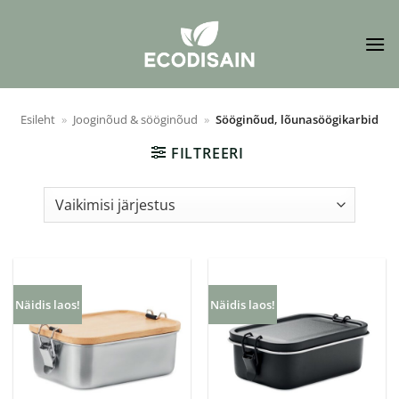
Skip
to
content
Esileht
»
Jooginõud & sööginõud
»
Sööginõud, lõunasöögikarbid
FILTREERI
Näidis laos!
Näidis laos!