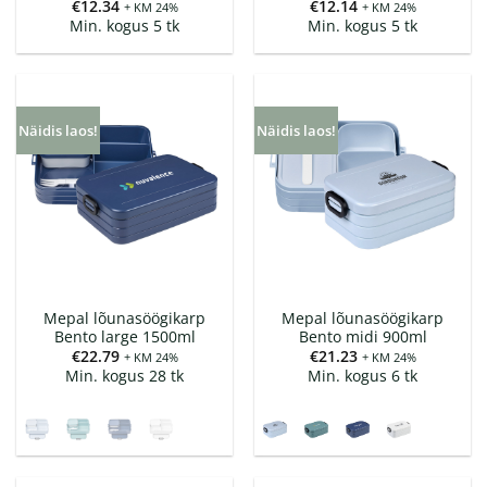
€
12.34
€
12.14
+ KM 24%
+ KM 24%
Min. kogus 5 tk
Min. kogus 5 tk
Näidis laos!
Näidis laos!
Mepal lõunasöögikarp
Mepal lõunasöögikarp
Bento large 1500ml
Bento midi 900ml
€
22.79
€
21.23
+ KM 24%
+ KM 24%
Min. kogus 28 tk
Min. kogus 6 tk