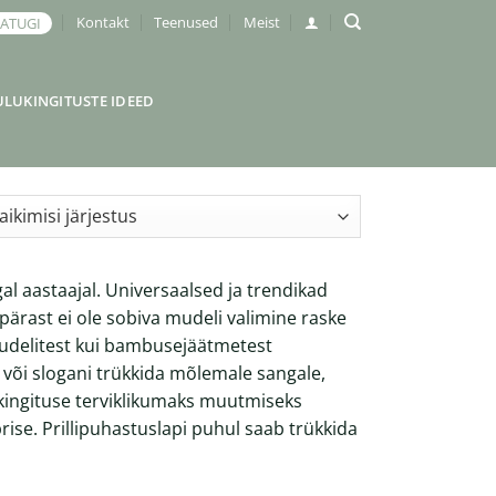
Kontakt
Teenused
Meist
JATUGI
ULUKINGITUSTE IDEED
gal aastaajal. Universaalsed ja trendikad
pärast ei ole sobiva mudeli valimine raske
kpudelitest kui bambusejäätmetest
o või slogani trükkida mõlemale sangale,
t kingituse terviklikumaks muutmiseks
rise
. Prillipuhastuslapi puhul saab trükkida