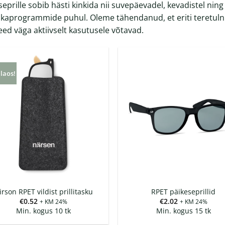
eprille sobib hästi kinkida nii suvepäevadel, kevadistel ning 
ikaprogrammide puhul. Oleme tähendanud, et eriti teretuln
eed väga aktiivselt kasutusele võtavad.
 laos!
irson RPET vildist prillitasku
RPET päikeseprillid
€
0.52
€
2.02
+ KM 24%
+ KM 24%
Min. kogus 10 tk
Min. kogus 15 tk