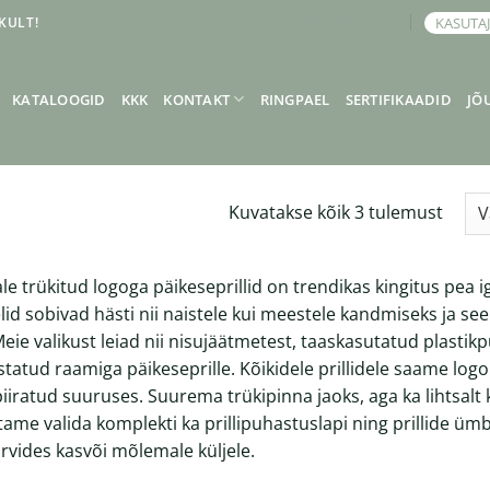
KULT!
KASUTA
BRONEERI KOHTUMINE
KATALOOGID
KKK
KONTAKT
RINGPAEL
SERTIFIKAADID
JÕ
Kuvatakse kõik 3 tulemust
le trükitud logoga päikeseprillid on trendikas kingitus pea i
id sobivad hästi nii naistele kui meestele kandmiseks ja see
Meie valikust leiad nii nisujäätmetest, taaskasutatud plasti
statud raamiga päikeseprille. Kõikidele prillidele saame log
piiratud suuruses. Suurema trükipinna jaoks, aga ka lihtsal
tame valida komplekti ka
prillipuhastuslapi
ning
prillide ümb
ärvides kasvõi mõlemale küljele.