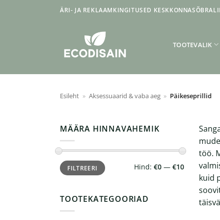
Skip
ÄRI- JA REKLAAMKINGITUSED KESKKONNASÕBRALI
to
content
TOOTEVALIK
Esileht
»
Aksessuaarid & vaba aeg
»
Päikeseprillid
MÄÄRA HINNAVAHEMIK
Sanga
mudel
töö. 
Minimaalne
Maksimaalne
valmi
Hind:
€0
—
€10
FILTREERI
hind
hind
kuid 
soovi
TOOTEKATEGOORIAD
täisv