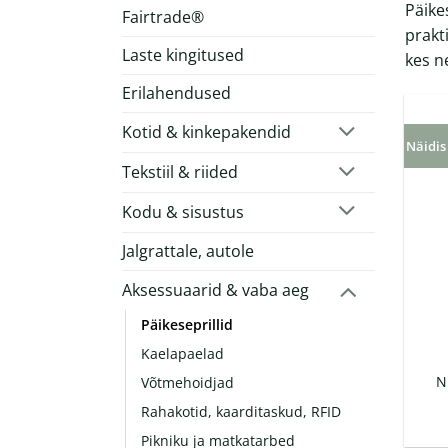
Päikes
Fairtrade®
prakt
Laste kingitused
kes n
Erilahendused
Kotid & kinkepakendid
Näidis
Tekstiil & riided
Kodu & sisustus
Jalgrattale, autole
Aksessuaarid & vaba aeg
Päikeseprillid
Kaelapaelad
N
Võtmehoidjad
Rahakotid, kaarditaskud, RFID
Pikniku ja matkatarbed