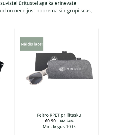
suvistel üritustel aga ka erinevate
ud on need just noorema sihtgrupi seas,
Näidis laos!
Feltro RPET prillitasku
€
0.90
+ KM 24%
Min. kogus 10 tk