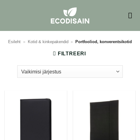
Skip
to
content
Esileht
»
Kotid & kinkepakendid
»
Portfooliod, konverentsikotid
FILTREERI