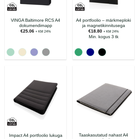
VINGA Baltimore RCS A4
A4 portfoolio – märkmeploki
dokumendimapp
ja magnetikinnitusega
€
25.06
€
18.80
+ KM 24%
+ KM 24%
Min. kogus 3 tk
Taaskasutatud nahast A4
Impact A4 portfoolio lukuga