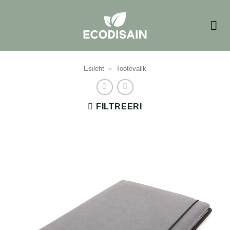
Skip
to
content
Esileht
»
Tootevalik
FILTREERI