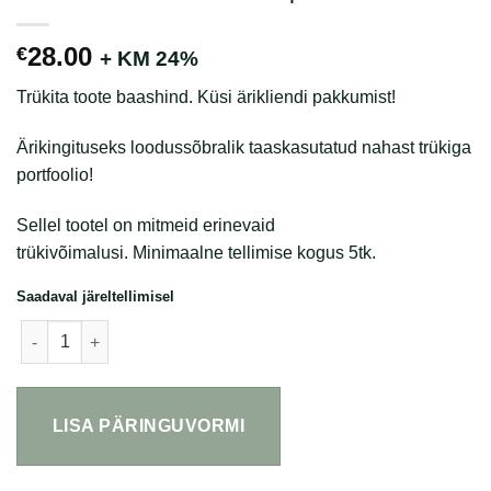
28.00
€
+ KM 24%
Trükita toote baashind. Küsi ärikliendi pakkumist!
Ärikingituseks loodussõbralik taaskasutatud nahast trükiga
portfoolio!
Sellel tootel on mitmeid erinevaid
trükivõimalusi. Minimaalne tellimise kogus 5tk.
Saadaval järeltellimisel
Taaskasutatud nahast A4 portfoolio kogus
LISA PÄRINGUVORMI