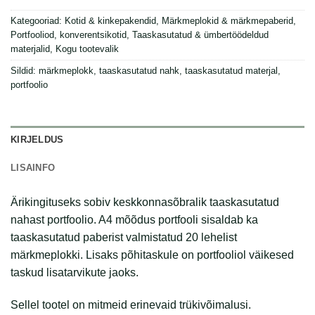
Kategooriad:
Kotid & kinkepakendid
,
Märkmeplokid & märkmepaberid
,
Portfooliod, konverentsikotid
,
Taaskasutatud & ümbertöödeldud
materjalid
,
Kogu tootevalik
Sildid:
märkmeplokk
,
taaskasutatud nahk
,
taaskasutatud materjal
,
portfoolio
KIRJELDUS
LISAINFO
Ärikingituseks sobiv keskkonnasõbralik taaskasutatud
nahast portfoolio. A4 mõõdus portfooli sisaldab ka
taaskasutatud paberist valmistatud 20 lehelist
märkmeplokki. Lisaks põhitaskule on portfooliol väikesed
taskud lisatarvikute jaoks.
Sellel tootel on mitmeid erinevaid trükivõimalusi.