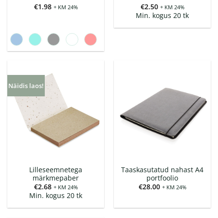
€
1.98
€
2.50
+ KM 24%
+ KM 24%
Min. kogus 20 tk
Näidis laos!
Lilleseemnetega
Taaskasutatud nahast A4
märkmepaber
portfoolio
€
2.68
€
28.00
+ KM 24%
+ KM 24%
Min. kogus 20 tk