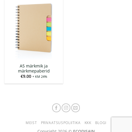
A5 märkmik ja
märkmepaberid
€
9.00
+ KM 24%
MEIST
PRIVAATSUSPOLIITIKA
KKK
BLOGI
Copyright 2026 ©
ECODISAIN