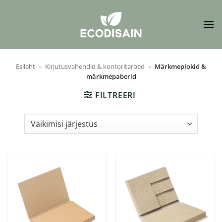
Skip
to
content
Esileht
»
Kirjutusvahendid & kontoritarbed
»
Märkmeplokid &
märkmepaberid
FILTREERI