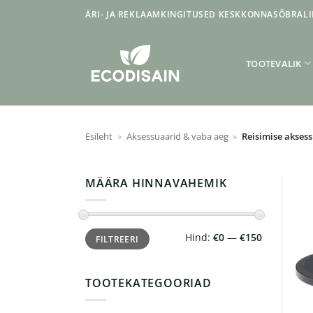
Skip
ÄRI- JA REKLAAMKINGITUSED KESKKONNASÕBRALI
to
content
TOOTEVALIK
Esileht
»
Aksessuaarid & vaba aeg
»
Reisimise akses
MÄÄRA HINNAVAHEMIK
Minimaalne
Maksimaalne
Hind:
€0
—
€150
FILTREERI
hind
hind
TOOTEKATEGOORIAD