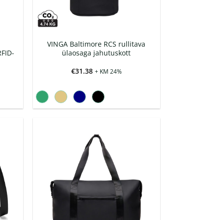
VINGA Baltimore RCS rullitava
RFID-
ülaosaga jahutuskott
€
31.38
+ KM 24%