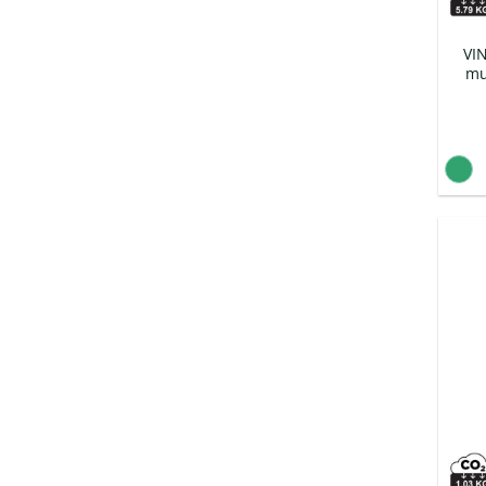
VIN
mu