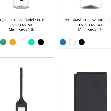
nga RPET joogipudel 500 ml
RPET taaskasutatav pudel 5
€
3.80
€
5.51
+ KM 24%
+ KM 24%
Min. kogus 1 tk
Min. kogus 1 tk