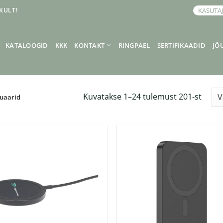
KULT!
KASUTA
BRONEERI KOHTUMINE
KATALOOGID
KKK
KONTAKT
RINGPAEL
SERTIFIKAADID
JÕ
Kuvatakse 1–24 tulemust 201-st
suaarid