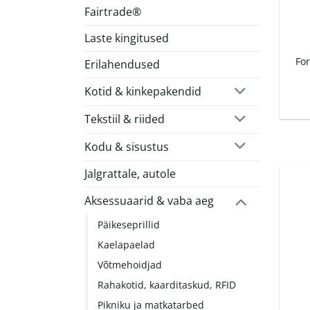
Fairtrade®
Laste kingitused
Fo
Erilahendused
Kotid & kinkepakendid
Tekstiil & riided
Kodu & sisustus
Jalgrattale, autole
Aksessuaarid & vaba aeg
Päikeseprillid
Kaelapaelad
Võtmehoidjad
Rahakotid, kaarditaskud, RFID
Pikniku ja matkatarbed