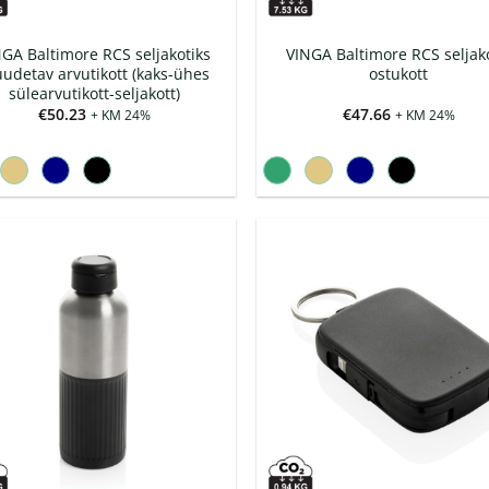
GA Baltimore RCS seljakotiks
VINGA Baltimore RCS seljako
udetav arvutikott (kaks-ühes
ostukott
sülearvutikott-seljakott)
€
50.23
€
47.66
+ KM 24%
+ KM 24%