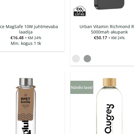
rce MagSafe 10W juhtmevaba
Urban Vitamin Richmond 
laadija
5000mah akupank
€
16.48
€
50.17
+ KM 24%
+ KM 24%
Min. kogus 1 tk
Näidis laos!