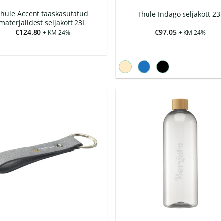
Thule Accent taaskasutatud
Thule Indago seljakott 23
materjalidest seljakott 23L
€
124.80
€
97.05
+ KM 24%
+ KM 24%