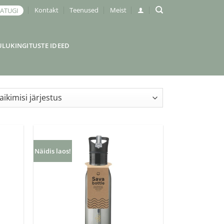
Kontakt
Teenused
Meist
JATUGI
ULUKINGITUSTE IDEED
Näidis laos!