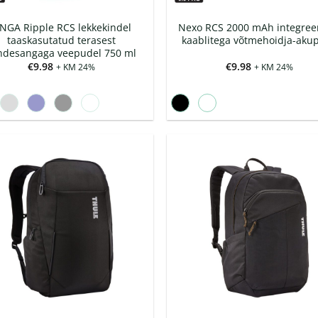
INGA Ripple RCS lekkekindel
Nexo RCS 2000 mAh integree
taaskasutatud terasest
kaablitega võtmehoidja-aku
ndesangaga veepudel 750 ml
€
9.98
€
9.98
+ KM 24%
+ KM 24%