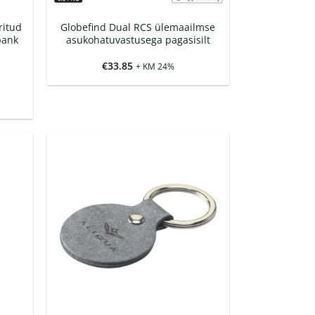
ritud
Globefind Dual RCS ülemaailmse
pank
asukohatuvastusega pagasisilt
€
33.85
+ KM 24%