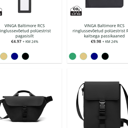
VINGA Baltimore RCS
VINGA Baltimore RCS
ringlussevõetud polüestrist
ringlussevõetud polüestrist 
pagasisilt
kaitsega passikaaned
€
4.97
€
9.98
+ KM 24%
+ KM 24%