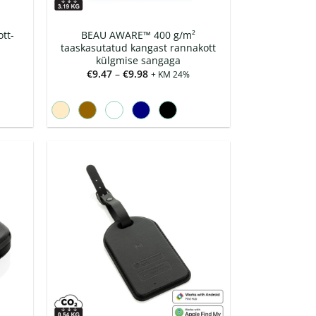
tt-
BEAU AWARE™ 400 g/m²
taaskasutatud kangast rannakott
külgmise sangaga
Hinnavahemik:
€
9.47
–
€
9.98
+ KM 24%
€9.47
kuni
€9.98