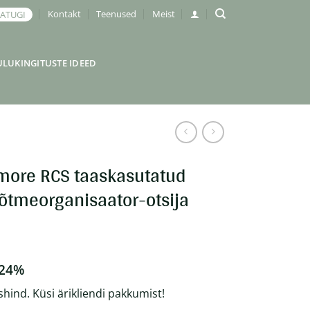
Kontakt
Teenused
Meist
JATUGI
ULUKINGITUSTE IDEED
imore RCS taaskasutatud
võtmeorganisaator-otsija
 24%
shind. Küsi ärikliendi pakkumist!