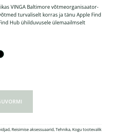
ikas VINGA Baltimore võtmeorganisaator-
võtmed turvaliselt korras ja tänu Apple Find
Find Hub ühilduvusele ülemaailmselt
S taaskasutatud plastikust võtmeorganisaator-otsija Dual kogus
NGUVORMI
idjad
,
Reisimise aksessuaarid
,
Tehnika
,
Kogu tootevalik