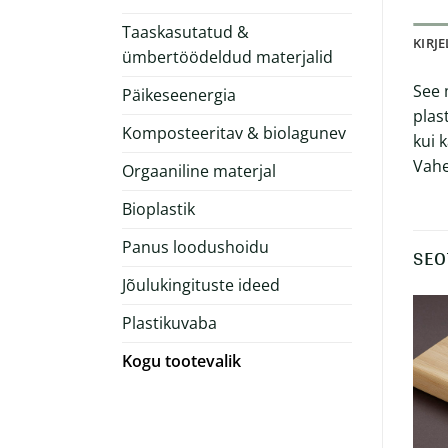
Taaskasutatud &
KIRJ
ümbertöödeldud materjalid
See 
Päikeseenergia
plas
Komposteeritav & biolagunev
kui 
Vahe
Orgaaniline materjal
Bioplastik
Panus loodushoidu
SEO
Jõulukingituste ideed
Plastikuvaba
Kogu tootevalik