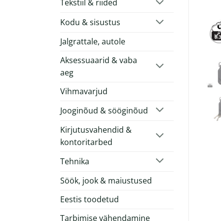
Tekstiil & riided
Kodu & sisustus
Jalgrattale, autole
Aksessuaarid & vaba
aeg
Vihmavarjud
Jooginõud & sööginõud
Kirjutusvahendid &
kontoritarbed
Tehnika
Söök, jook & maiustused
Eestis toodetud
Tarbimise vähendamine