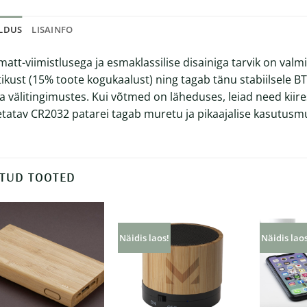
ELDUS
LISAINFO
matt-viimistlusega ja esmaklassilise disainiga tarvik on valm
tikust (15% toote kogukaalust) ning tagab tänu stabiilsele BT 
ka välitingimustes. Kui võtmed on läheduses, leiad need kiires
tatav CR2032 patarei tagab muretu ja pikaajalise kasutusm
TUD TOOTED
Näidis laos!
Näidis lao