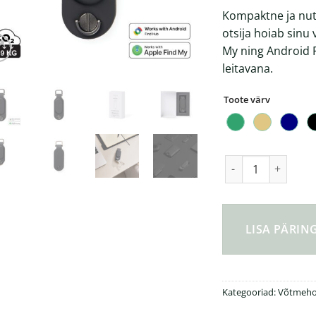
Kompaktne ja nut
otsija hoiab sinu 
My ning Android 
leitavana.
Toote värv
VINGA Baltimore RC
LISA PÄRI
Kategooriad:
Võtmeho