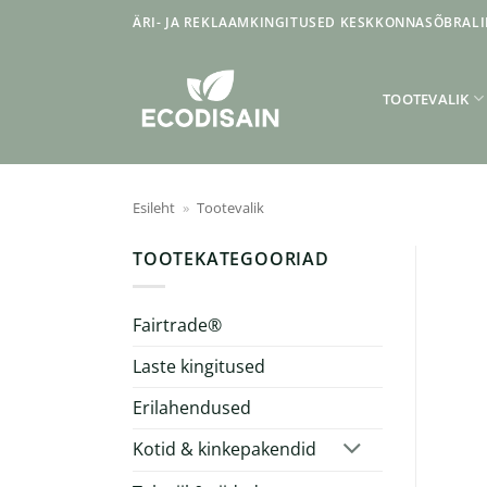
Skip
ÄRI- JA REKLAAMKINGITUSED KESKKONNASÕBRALI
to
content
TOOTEVALIK
Esileht
»
Tootevalik
TOOTEKATEGOORIAD
Fairtrade®
Laste kingitused
Erilahendused
Kotid & kinkepakendid