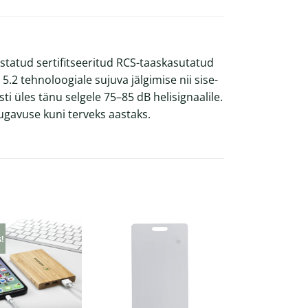
istatud sertifitseeritud RCS-taaskasutatud
5.2 tehnoloogiale sujuva jälgimise nii sise-
ti üles tänu selgele 75–85 dB helisignaalile.
ugavuse kuni terveks aastaks.
s!