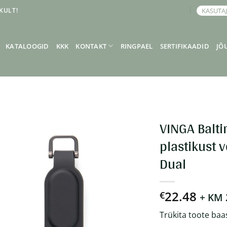
KULT!
KASUTA
BRONEERI KOHTUMINE
KATALOOGID
KKK
KONTAKT
RINGPAEL
SERTIFIKAADID
JÕ
VINGA Balt
plastikust 
Dual
22.48
€
+ KM
Trükita toote baa