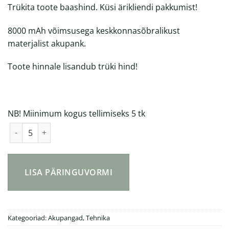
Trükita toote baashind. Küsi ärikliendi pakkumist!
8000 mAh võimsusega keskkonnasõbralikust
materjalist akupank.
Toote hinnale lisandub trüki hind!
NB! Miinimum kogus tellimiseks 5 tk
8000 mAh akupank kogus
LISA PÄRINGUVORMI
Kategooriad:
Akupangad
,
Tehnika