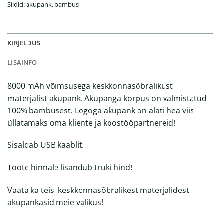
Sildid:
akupank
,
bambus
KIRJELDUS
LISAINFO
8000 mAh võimsusega keskkonnasõbralikust
materjalist akupank. Akupanga korpus on valmistatud
100% bambusest. Logoga akupank on alati hea viis
üllatamaks oma kliente ja koostööpartnereid!
Sisaldab USB kaablit.
Toote hinnale lisandub trüki hind!
Vaata ka teisi
keskkonnasõbralikest materjalidest
akupankasid
meie valikus!