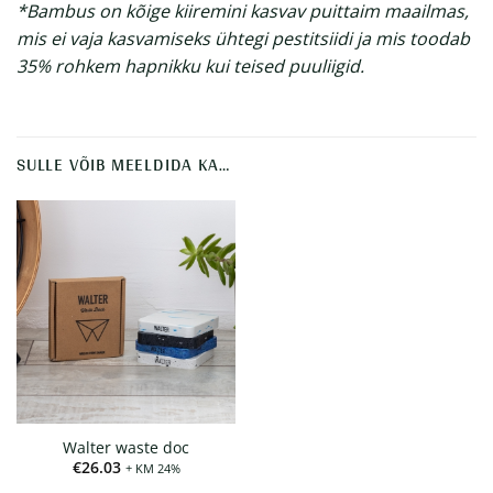
*Bambus on kõige kiiremini kasvav puittaim maailmas,
mis ei vaja kasvamiseks ühtegi pestitsiidi ja mis toodab
35% rohkem hapnikku kui teised puuliigid.
SULLE VÕIB MEELDIDA KA…
Walter waste doc
€
26.03
+ KM 24%