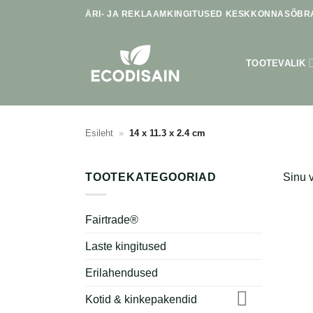
Skip
ÄRI- JA REKLAAMKINGITUSED KESKKONNASÕBRA
to
content
TOOTEVALIK
Esileht
»
14 x 11.3 x 2.4 cm
TOOTEKATEGOORIAD
Sinu v
Fairtrade®
Laste kingitused
Erilahendused
Kotid & kinkepakendid