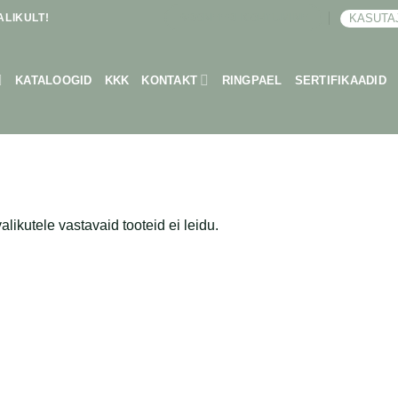
LIKULT!
KASUTA
BRONEERI KOHTUMINE
KATALOOGID
KKK
KONTAKT
RINGPAEL
SERTIFIKAADID
alikutele vastavaid tooteid ei leidu.