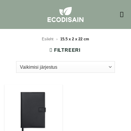
Skip
to
content
Esileht
»
15.5 x 2 x 22 cm
FILTREERI