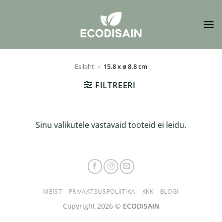
Skip
to
content
Esileht
»
15.8 x ø 8.8 cm
FILTREERI
Sinu valikutele vastavaid tooteid ei leidu.
MEIST
PRIVAATSUSPOLIITIKA
KKK
BLOGI
Copyright 2026 ©
ECODISAIN