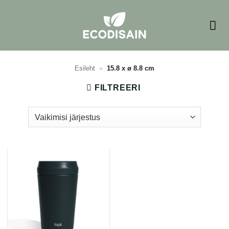
Skip
to
content
Esileht
»
15.8 x ø 8.8 cm
FILTREERI