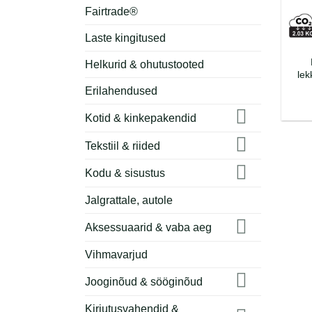
Fairtrade®
Laste kingitused
Helkurid & ohutustooted
lek
Erilahendused
Kotid & kinkepakendid
Tekstiil & riided
Kodu & sisustus
Jalgrattale, autole
Aksessuaarid & vaba aeg
Vihmavarjud
Jooginõud & sööginõud
Kirjutusvahendid &