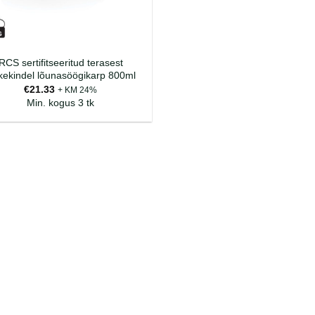
RCS sertifitseeritud terasest
kekindel lõunasöögikarp 800ml
€
21.33
+ KM 24%
Min. kogus 3 tk