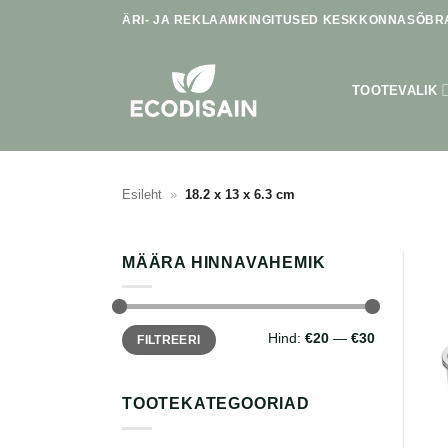
Skip
ÄRI- JA REKLAAMKINGITUSED KESKKONNASÕBRA
to
content
TOOTEVALIK
Esileht
»
18.2 x 13 x 6.3 cm
MÄÄRA HINNAVAHEMIK
Minimaalne
Maksimaalne
Hind:
€20
—
€30
FILTREERI
hind
hind
TOOTEKATEGOORIAD