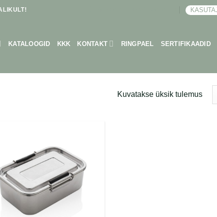
LIKULT!
KASUTA
BRONEERI KOHTUMINE
KATALOOGID
KKK
KONTAKT
RINGPAEL
SERTIFIKAADID
Kuvatakse üksik tulemus