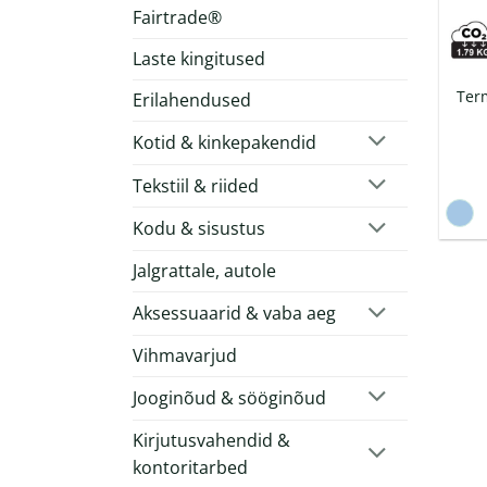
Fairtrade®
Laste kingitused
Ter
Erilahendused
Kotid & kinkepakendid
Tekstiil & riided
Kodu & sisustus
Jalgrattale, autole
Aksessuaarid & vaba aeg
Vihmavarjud
Jooginõud & sööginõud
Kirjutusvahendid &
kontoritarbed