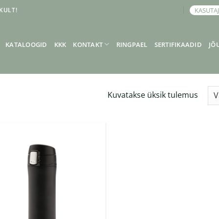
KULT!
KASUTA
BRONEERI KOHTUMINE
KATALOOGID
KKK
KONTAKT
RINGPAEL
SERTIFIKAADID
JÕ
Kuvatakse üksik tulemus