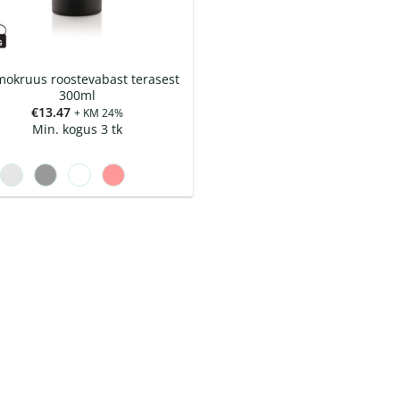
mokruus roostevabast terasest
300ml
€
13.47
+ KM 24%
Min. kogus 3 tk