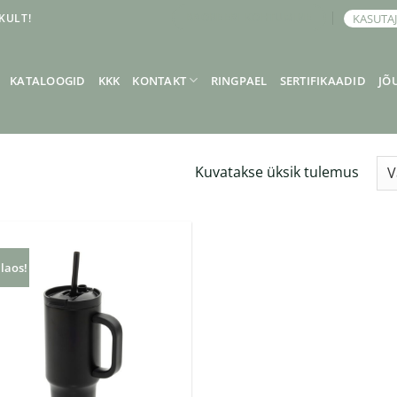
KULT!
KASUTA
BRONEERI KOHTUMINE
KATALOOGID
KKK
KONTAKT
RINGPAEL
SERTIFIKAADID
JÕ
Kuvatakse üksik tulemus
 laos!