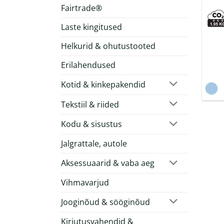
Fairtrade®
Laste kingitused
Helkurid & ohutustooted
Erilahendused
Kotid & kinkepakendid
Tekstiil & riided
Kodu & sisustus
Jalgrattale, autole
Aksessuaarid & vaba aeg
Vihmavarjud
Jooginõud & sööginõud
Kirjutusvahendid &