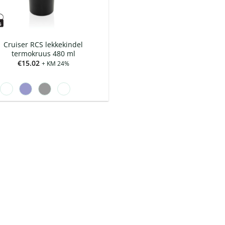
Cruiser RCS lekkekindel
termokruus 480 ml
€
15.02
+ KM 24%