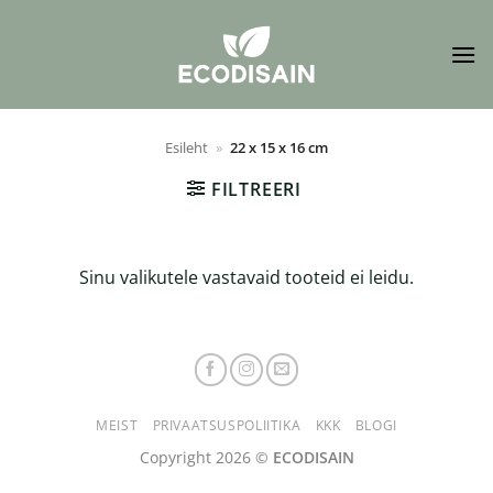
Skip
to
content
Esileht
»
22 x 15 x 16 cm
FILTREERI
Sinu valikutele vastavaid tooteid ei leidu.
MEIST
PRIVAATSUSPOLIITIKA
KKK
BLOGI
Copyright 2026 ©
ECODISAIN