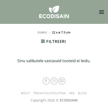
Skip
to
content
Esileht
»
22 x ø 7.5 cm
FILTREERI
Sinu valikutele vastavaid tooteid ei leidu.
MEIST
PRIVAATSUSPOLIITIKA
KKK
BLOGI
Copyright 2026 ©
ECODISAIN