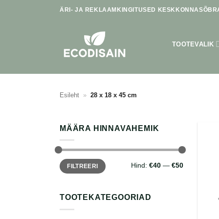
Skip
ÄRI- JA REKLAAMKINGITUSED KESKKONNASÕBRA
to
content
TOOTEVALIK
Esileht
»
28 x 18 x 45 cm
MÄÄRA HINNAVAHEMIK
Minimaalne
Maksimaalne
Hind:
€40
—
€50
FILTREERI
hind
hind
TOOTEKATEGOORIAD