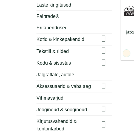
Laste kingitused
Fairtrade®
Erilahendused
jätk
Kotid & kinkepakendid
Tekstiil & riided
Kodu & sisustus
Jalgrattale, autole
Aksessuaarid & vaba aeg
Vihmavarjud
Jooginõud & sööginõud
Kirjutusvahendid &
kontoritarbed