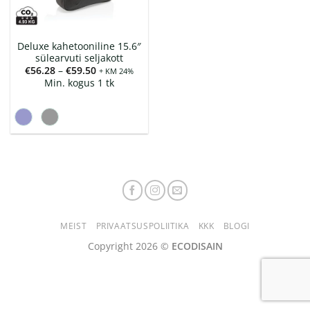
Deluxe kahetooniline 15.6″
sülearvuti seljakott
Hinnavahemik:
€
56.28
–
€
59.50
+ KM 24%
€56.28
Min. kogus 1 tk
kuni
€59.50
MEIST
PRIVAATSUSPOLIITIKA
KKK
BLOGI
Copyright 2026 ©
ECODISAIN