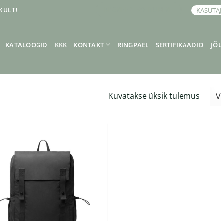
KULT!
KASUTA
BRONEERI KOHTUMINE
KATALOOGID
KKK
KONTAKT
RINGPAEL
SERTIFIKAADID
JÕ
Kuvatakse üksik tulemus