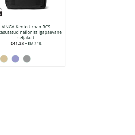
VINGA Kento Urban RCS
kasutatud nailonist igapäevane
seljakott
€
41.38
+ KM 24%