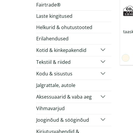
Fairtrade®
Laste kingitused
Helkurid & ohutustooted
taas
Erilahendused
Kotid & kinkepakendid
Tekstiil & riided
Kodu & sisustus
Jalgrattale, autole
Aksessuaarid & vaba aeg
Vihmavarjud
Jooginõud & sööginõud
Kirjutusvahendid &