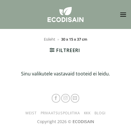
Skip
to
content
Esileht
»
30 x 15 x 37 cm
FILTREERI
Sinu valikutele vastavaid tooteid ei leidu.
MEIST
PRIVAATSUSPOLIITIKA
KKK
BLOGI
Copyright 2026 ©
ECODISAIN