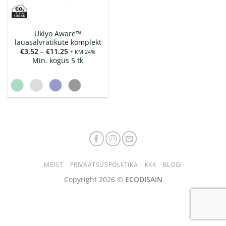
Ukiyo Aware™
lauasalvrätikute komplekt
Hinnavahemik:
€
3.52
–
€
11.25
+ KM 24%
€3.52
Min. kogus 5 tk
kuni
€11.25
MEIST
PRIVAATSUSPOLIITIKA
KKK
BLOGI
Copyright 2026 ©
ECODISAIN