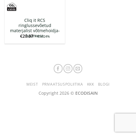
Cliq it RCS
ringlussevõetud
materjalist võtmehoidja-
kaamera
€
20.07
+ KM 24%
MEIST
PRIVAATSUSPOLIITIKA
KKK
BLOGI
Copyright 2026 ©
ECODISAIN