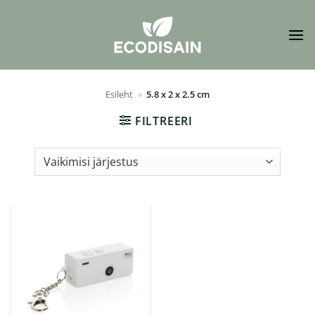
Skip
to
content
Esileht
»
5.8 x 2 x 2.5 cm
FILTREERI