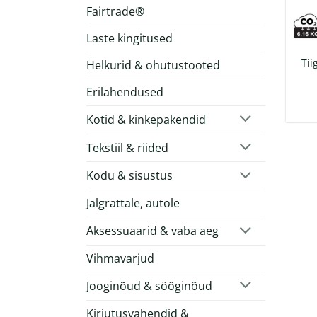
Fairtrade®
Laste kingitused
Tii
Helkurid & ohutustooted
Erilahendused
Kotid & kinkepakendid
Tekstiil & riided
Kodu & sisustus
Jalgrattale, autole
Aksessuaarid & vaba aeg
Vihmavarjud
Jooginõud & sööginõud
Kirjutusvahendid &