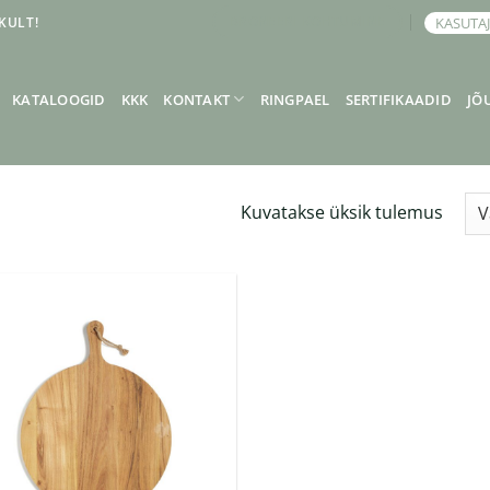
KULT!
KASUTA
BRONEERI KOHTUMINE
KATALOOGID
KKK
KONTAKT
RINGPAEL
SERTIFIKAADID
JÕ
Kuvatakse üksik tulemus