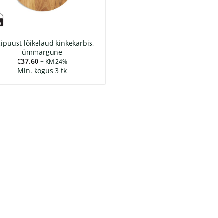
gipuust lõikelaud kinkekarbis,
ümmargune
€
37.60
+ KM 24%
Min. kogus 3 tk