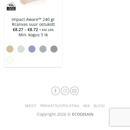
Impact Aware™ 240 gr
Rcanvas suur ostukott
Hinnavahemik:
€
8.27
–
€
8.72
+ KM 24%
€8.27
Min. kogus 5 tk
kuni
€8.72
MEIST
PRIVAATSUSPOLIITIKA
KKK
BLOGI
Copyright 2026 ©
ECODISAIN