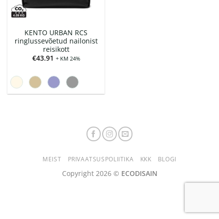
KENTO URBAN RCS
ringlussevõetud nailonist
reisikott
€
43.91
+ KM 24%
MEIST
PRIVAATSUSPOLIITIKA
KKK
BLOGI
Copyright 2026 ©
ECODISAIN