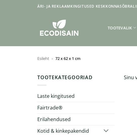
Skip
ÄRI- JA REKLAAMKINGITUSED KESKKONNASÕBRALI
to
content
TOOTEVALIK
Esileht
»
72 x 62 x 1 cm
TOOTEKATEGOORIAD
Sinu v
Laste kingitused
Fairtrade®
Erilahendused
Kotid & kinkepakendid