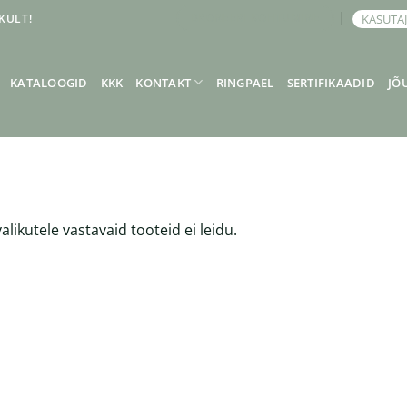
KULT!
KASUTA
BRONEERI KOHTUMINE
KATALOOGID
KKK
KONTAKT
RINGPAEL
SERTIFIKAADID
JÕ
alikutele vastavaid tooteid ei leidu.