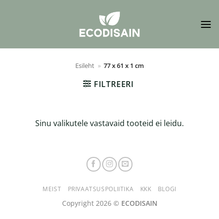
Skip
to
content
Esileht
»
77 x 61 x 1 cm
FILTREERI
Sinu valikutele vastavaid tooteid ei leidu.
MEIST
PRIVAATSUSPOLIITIKA
KKK
BLOGI
Copyright 2026 ©
ECODISAIN