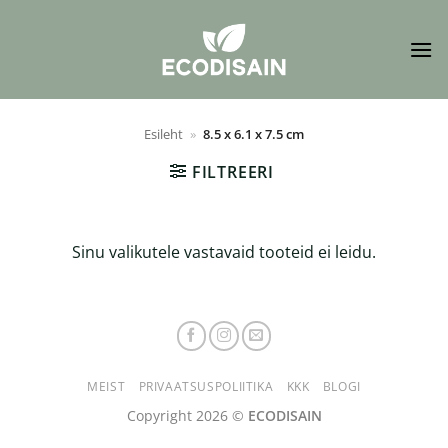
Skip
to
content
Esileht
»
8.5 x 6.1 x 7.5 cm
FILTREERI
Sinu valikutele vastavaid tooteid ei leidu.
MEIST
PRIVAATSUSPOLIITIKA
KKK
BLOGI
Copyright 2026 ©
ECODISAIN