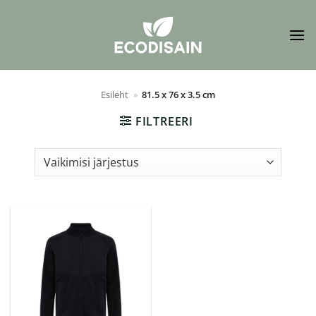
Skip
to
content
Esileht
»
81.5 x 76 x 3.5 cm
FILTREERI