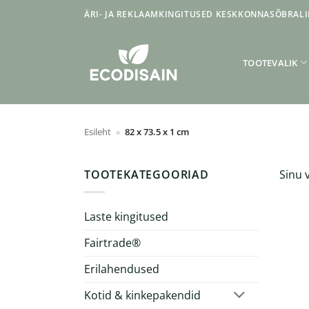
Skip
ÄRI- JA REKLAAMKINGITUSED KESKKONNASÕBRALI
to
content
TOOTEVALIK
Esileht
»
82 x 73.5 x 1 cm
TOOTEKATEGOORIAD
Sinu v
Laste kingitused
Fairtrade®
Erilahendused
Kotid & kinkepakendid