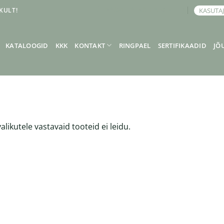
KULT!
KASUTA
BRONEERI KOHTUMINE
KATALOOGID
KKK
KONTAKT
RINGPAEL
SERTIFIKAADID
JÕ
alikutele vastavaid tooteid ei leidu.