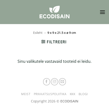
Skip
to
content
Esileht
»
9 x 9 x 21.5 x ø 9 cm
FILTREERI
Sinu valikutele vastavaid tooteid ei leidu.
MEIST
PRIVAATSUSPOLIITIKA
KKK
BLOGI
Copyright 2026 ©
ECODISAIN