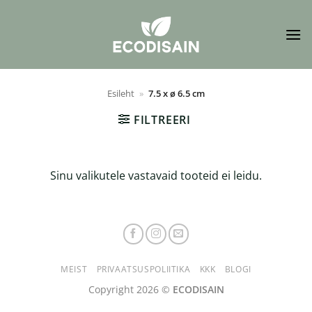
Skip
to
content
Esileht
»
7.5 x ø 6.5 cm
FILTREERI
Sinu valikutele vastavaid tooteid ei leidu.
MEIST
PRIVAATSUSPOLIITIKA
KKK
BLOGI
Copyright 2026 ©
ECODISAIN