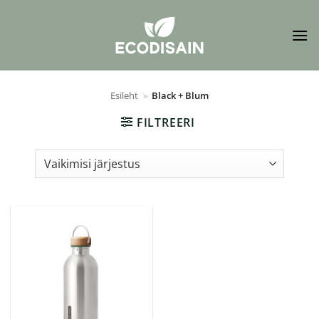
Skip
to
content
Esileht
»
Black + Blum
FILTREERI