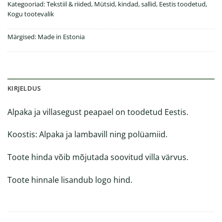
Kategooriad:
Tekstiil & riided
,
Mütsid, kindad, sallid
,
Eestis toodetud
,
Kogu tootevalik
Märgised:
Made in Estonia
KIRJELDUS
Alpaka ja villasegust peapael on toodetud Eestis.
Koostis: Alpaka ja lambavill ning polüamiid.
Toote hinda võib mõjutada soovitud villa värvus.
Toote hinnale lisandub logo hind.