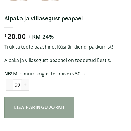
Alpaka ja villasegust peapael
20.00
€
+ KM 24%
Trükita toote baashind. Küsi ärikliendi pakkumist!
Alpaka ja villasegust peapael on toodetud Eestis.
NB! Miinimum kogus tellimiseks 50 tk
Alpaka ja villasegust peapael kogus
LISA PÄRINGUVORMI