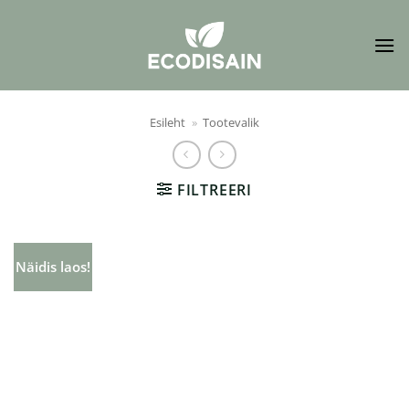
Skip
to
content
Esileht
»
Tootevalik
FILTREERI
Näidis laos!