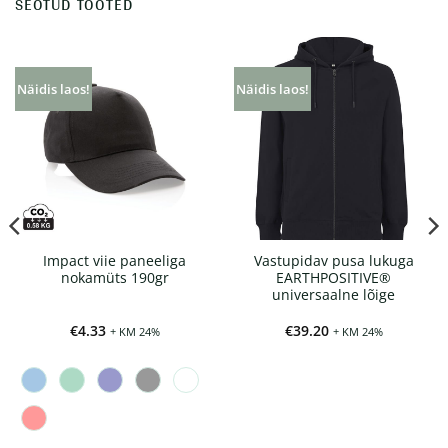
SEOTUD TOOTED
Näidis laos!
Näidis laos!
Impact viie paneeliga
Vastupidav pusa lukuga
nokamüts 190gr
EARTHPOSITIVE®
universaalne lõige
ik:
€
4.33
€
39.20
+ KM 24%
+ KM 24%