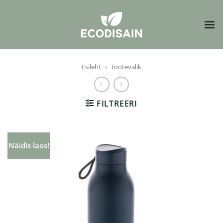
Skip
to
content
Esileht
»
Tootevalik
FILTREERI
Näidis laos!