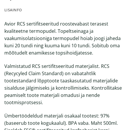
LISAINFO
Avior RCS sertifitseeritud roostevabast terasest
kvaliteetne termopudel. Topeltseinaga ja
vaakumisolatsiooniga termopudel hoiab joogi jaheda
kuni 20 tundi ning kuuma kuni 10 tundi. Sobitub oma
mõõtudelt enamikesse topsihoidjatesse.
Valmistatud RCS sertifitseeritud materjalist. RCS
(Recycyled Claim Standard) on vabatahtlik
tootestandard lõpptoote taaskasutatud materjalide
sisalduse jälgimiseks ja kontrollimiseks. Kontrollitakse
peamiselt toote materjali omadusi ja nende
tootmisprotsessi.
Ümbertöödeldud materjali osakaal tootest: 97%
(baseerub toote kogukaalul). BPA vaba. Maht 500ml.