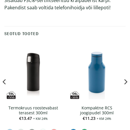
Sisaldab FSC®-sertifitseeritud krafpaberist karpi.
Pakendist saab voltida telefonihoidja või lillepoti!
SEOTUD TOOTED
Termokruus roostevabast
Kompaktne RCS
terasest 300ml
joogipudel 300ml
€
13.47
€
11.23
+ KM 24%
+ KM 24%