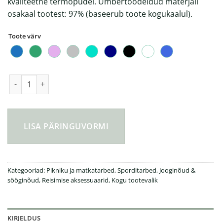
kvaliteetne termopudel. Ümbertöödeldud materjali
osakaal tootest: 97% (baseerub toote kogukaalul).
Toote värv
Avira Avior Re-steel pudel 500 ML kogus
LISA PÄRINGUVORMI
Kategooriad:
Pikniku ja matkatarbed
,
Sporditarbed
,
Jooginõud &
sööginõud
,
Reisimise aksessuaarid
,
Kogu tootevalik
KIRJELDUS