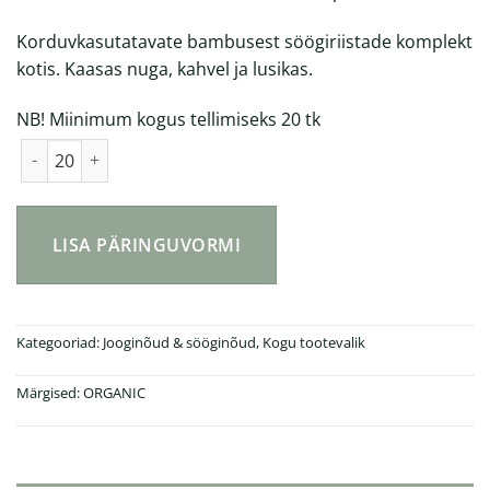
Korduvkasutatavate bambusest söögiriistade komplekt
kotis. Kaasas nuga, kahvel ja lusikas.
NB! Miinimum kogus tellimiseks 20 tk
Bambusest söögiriistade komplekt kogus
LISA PÄRINGUVORMI
Kategooriad:
Jooginõud & sööginõud
,
Kogu tootevalik
Märgised:
ORGANIC