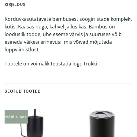
KIRJELDUS
Korduvkasutatavate bambusest söögiriistade komplekt
kotis. Kaasas nuga, kahvel ja lusikas. Bambus on
looduslik toode, ühe eseme värvis ja suuruses võib
esineda väikesi erinevusi, mis võivad mõjutada
lõppviimistlust.
Tootele on võimalik teostada logo trükki
SEOTUD TOOTED
Näidis laos!