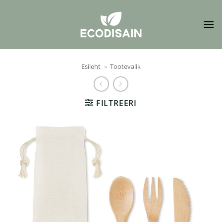
Skip
to
content
Esileht
»
Tootevalik
FILTREERI