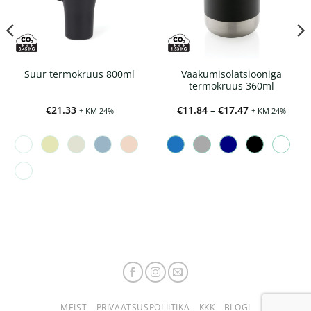
Vaakumisolatsiooniga
Suur termokruus 800ml
termokruus 360ml
Hinnavahemi
€
21.33
€
11.84
–
€
17.47
+ KM 24%
+ KM 24%
€11.84
kuni
€17.47
MEIST
PRIVAATSUSPOLIITIKA
KKK
BLOGI