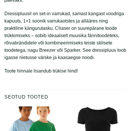
päevaks.
Dressipluusil on set-in varrukad, samast kangast voodriga
kapuuts, 1×1 soonik varrukaotstes ja allääres ning
praktiline kängurutasku. Chaser on suurepärane toode
trükkimiseks – sobib ideaalselt muusika fännitoodeteks,
rõivabrändidele või kombineerimiseks teiste stiilsete
toodetega, nagu Breezer või Sparker. See dressipluus toob
igasse riietusse värske ja kaasaegse noodi.
Toote hinnale lisandub trükise hind!
SEOTUD TOOTED