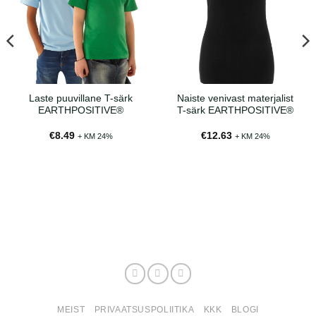
Laste puuvillane T-särk
Naiste venivast materjalist
EARTHPOSITIVE®
T-särk EARTHPOSITIVE®
€
8.49
€
12.63
+ KM 24%
+ KM 24%
MEIST
PRIVAATSUSPOLIITIKA
KKK
BLOGI