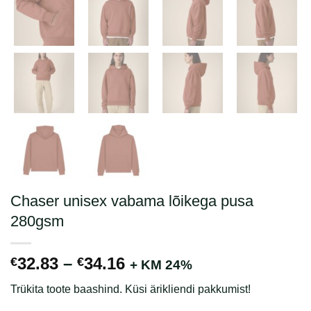
Chaser unisex vabama lõikega pusa
280gsm
Hinnavahemik:
32.83
–
34.16
€
€
+ KM 24%
€32.83
Trükita toote baashind. Küsi ärikliendi pakkumist!
kuni