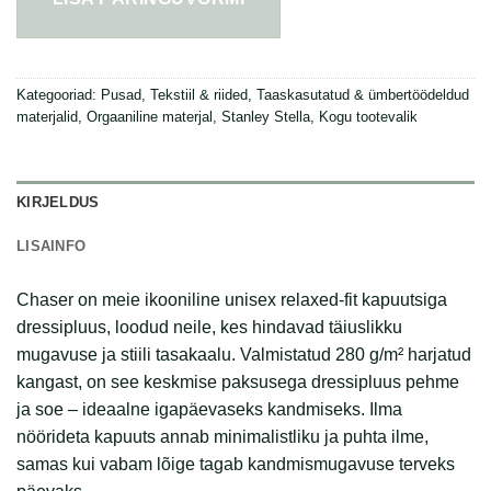
Kategooriad:
Pusad
,
Tekstiil & riided
,
Taaskasutatud & ümbertöödeldud
materjalid
,
Orgaaniline materjal
,
Stanley Stella
,
Kogu tootevalik
KIRJELDUS
LISAINFO
Chaser on meie ikooniline unisex relaxed-fit kapuutsiga
dressipluus, loodud neile, kes hindavad täiuslikku
mugavuse ja stiili tasakaalu. Valmistatud 280 g/m² harjatud
kangast, on see keskmise paksusega dressipluus pehme
ja soe – ideaalne igapäevaseks kandmiseks. Ilma
nöörideta kapuuts annab minimalistliku ja puhta ilme,
samas kui vabam lõige tagab kandmismugavuse terveks