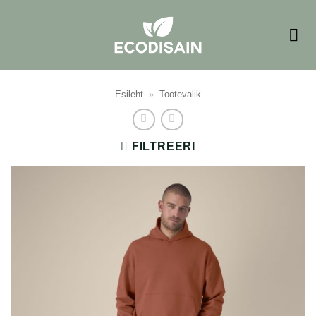
Skip
to
content
Esileht
»
Tootevalik
FILTREERI