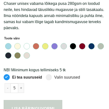
€34.16
Chaser unisex vabama lõikega pusa 280gsm on loodud
neile, kes hindavad täiuslikku mugavuse ja stiili tasakaalu.
Ilma nöörideta kapuuts annab minimalistliku ja puhta ilme,
samas kui vabam lõige tagab kandmismugavuse terveks
päevaks.
Toote värv
NB! Miinimum kogus tellimiseks 5 tk
Ei tea suuruseid
Valin suurused
Chaser unisex vabama lõikega pusa 280gsm kogus
LISA PÄRINGUVORMI