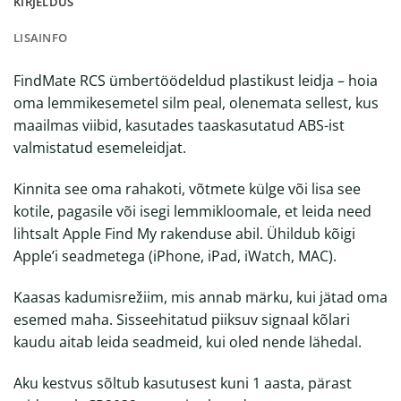
KIRJELDUS
LISAINFO
FindMate RCS ümbertöödeldud plastikust leidja – hoia
oma lemmikesemetel silm peal, olenemata sellest, kus
maailmas viibid, kasutades taaskasutatud ABS-ist
valmistatud esemeleidjat.
Kinnita see oma rahakoti, võtmete külge või lisa see
kotile, pagasile või isegi lemmikloomale, et leida need
lihtsalt Apple Find My rakenduse abil. Ühildub kõigi
Apple’i seadmetega (iPhone, iPad, iWatch, MAC).
Kaasas kadumisrežiim, mis annab märku, kui jätad oma
esemed maha. Sisseehitatud piiksuv signaal kõlari
kaudu aitab leida seadmeid, kui oled nende lähedal.
Aku kestvus sõltub kasutusest kuni 1 aasta, pärast