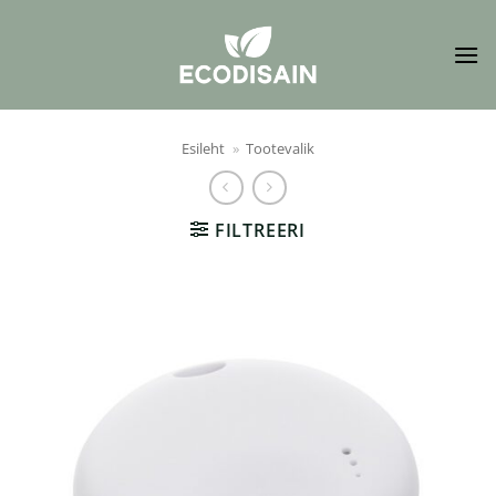
Skip
to
content
Esileht
»
Tootevalik
FILTREERI