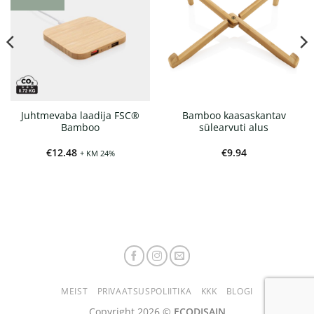
Juhtmevaba laadija FSC®
Bamboo kaasaskantav
Bamboo
sülearvuti alus
€
12.48
€
9.94
+ KM 24%
MEIST
PRIVAATSUSPOLIITIKA
KKK
BLOGI
Copyright 2026 ©
ECODISAIN