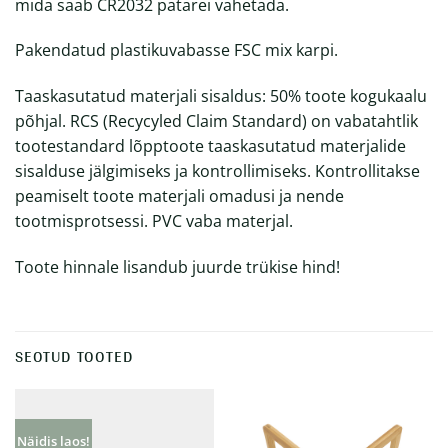
mida saab CR2032 patarei vahetada.
Pakendatud plastikuvabasse FSC mix karpi.
Taaskasutatud materjali sisaldus: 50% toote kogukaalu
põhjal. RCS (Recycyled Claim Standard) on vabatahtlik
tootestandard lõpptoote taaskasutatud materjalide
sisalduse jälgimiseks ja kontrollimiseks. Kontrollitakse
peamiselt toote materjali omadusi ja nende
tootmisprotsessi. PVC vaba materjal.
Toote hinnale lisandub juurde trükise hind!
SEOTUD TOOTED
Näidis laos!