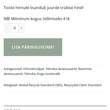
Toote hinnale lisandub juurde trükise hind!
NB! Miinimum kogus tellimiseks 4 tk
FindMate RCS ümbertöödeldud plastikust leidja kogus
LISA PÄRINGUVORMI
Kategooriad:
Võtmehoidjad
,
Tehnika aksessuaarid
,
Reisimise
aksessuaarid
,
Tehnika
,
Kogu tootevalik
Märgised:
Global Recycle Standard (GRS)
,
Recycyled Claim Standard