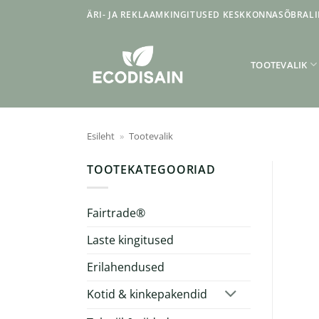
Skip
ÄRI- JA REKLAAMKINGITUSED KESKKONNASÕBRALI
to
content
TOOTEVALIK
Esileht
»
Tootevalik
TOOTEKATEGOORIAD
Fairtrade®
Laste kingitused
Erilahendused
Kotid & kinkepakendid