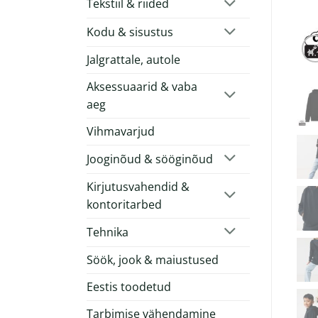
Tekstiil & riided
Kodu & sisustus
Jalgrattale, autole
Aksessuaarid & vaba
aeg
Vihmavarjud
Jooginõud & sööginõud
Kirjutusvahendid &
kontoritarbed
Tehnika
Söök, jook & maiustused
Eestis toodetud
Tarbimise vähendamine