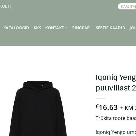
KULT!
KASUTA
BRONEERI KOHTUMINE
KATALOOGID
KKK
KONTAKT
RINGPAEL
SERTIFIKAADID
JÕ
Iqoniq Yen
puuvillast 
16.63
€
+ KM
Trükita toote baa
Iqoniq Yengo ümb