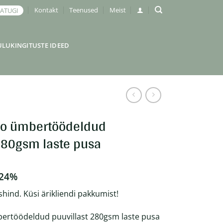
Kontakt
Teenused
Meist
JATUGI
ULUKINGITUSTE IDEED
go ümbertöödeldud
280gsm laste pusa
 24%
shind. Küsi ärikliendi pakkumist!
ertöödeldud puuvillast 280gsm laste pusa