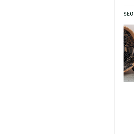
SEO
Meeste pikkade
Kivipestud puuvillast T-
varrukatega T-särk
särk EARTHPOSITIVE®,
EARTHPOSITIVE®
unisex
€
11.98
€
13.62
+ KM 24%
+ KM 24%