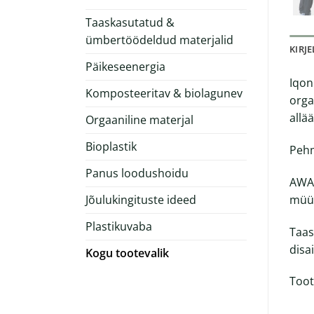
Taaskasutatud &
ümbertöödeldud materjalid
KIRJ
Päikeseenergia
Iqon
Komposteeritav & biolagunev
orga
allä
Orgaaniline materjal
Bioplastik
Pehm
Panus loodushoidu
AWAR
Jõulukingituste ideed
müüg
Plastikuvaba
Taas
disai
Kogu tootevalik
Toot