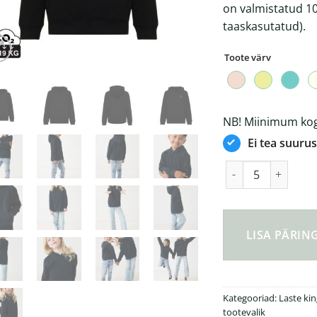
on valmistatud 10
taaskasutatud).
Toote värv
NB! Miinimum kogu
Ei tea suurus
Iqoniq Yengo ümber
LISA PÄRI
Kategooriad:
Laste ki
tootevalik