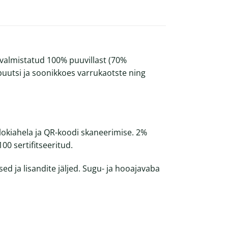
valmistatud 100% puuvillast (70%
puutsi ja soonikkoes varrukaotste ning
lokiahela ja QR-koodi skaneerimise. 2%
0 sertifitseeritud.
d ja lisandite jäljed. Sugu- ja hooajavaba