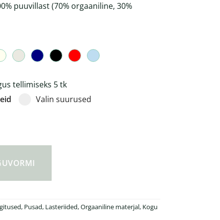
0% puuvillast (70% orgaaniline, 30%
s tellimiseks 5 tk
eid
Valin suurused
töödeldud puuvillast 280gsm laste pusa kogus
NGUVORMI
ngitused
,
Pusad
,
Lasteriided
,
Orgaaniline materjal
,
Kogu