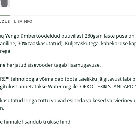
ELDUS
LISAINFO
iq Yengo ümbertöödeldud puuvillast 280gsm laste pusa on 
aniline, 30% taaskasutatud). Küljetaskutega, kahekordse ka
ärega.
e harjatud sisevooder tagab lisamugavuse.
E™ tehnoloogia võimaldab toote täielikku jälgitavust läbi p
itulust annetatakse Water.org-ile. OEKO-TEX® STANDARD 10
kasutatud lõnga tõttu võivad esineda väikesed värvierinevuse
n.
e hinnale lisandub trükise hind!