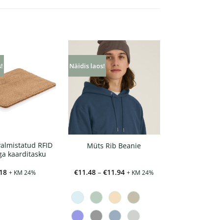
s!
Näidis laos!
valmistatud RFID
Müts Rib Beanie
ga kaarditasku
Hinnavahemik:
18
€
11.48
–
€
11.94
+ KM 24%
+ KM 24%
€11.48
kuni
€11.94