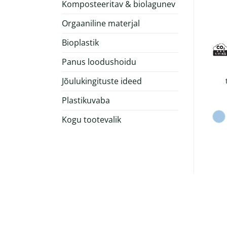
Komposteeritav & biolagunev
Orgaaniline materjal
Bioplastik
Panus loodushoidu
Termokruus sangaga
GRS taaskasutatud PP ja
Jõulukingituste ideed
300ml
SS sangaga kruus
€
11.08
€
9.47
+ KM 24%
+ KM 24%
Plastikuvaba
Kogu tootevalik