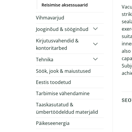
Reisimise aksessuaarid
Vacu
stri
Vihmavarjud
seal
exer
Jooginõud & sööginõud
suit
Kirjutusvahendid &
inne
kontoritarbed
also
capa
Tehnika
Subj
Söök, jook & maiustused
achi
Eestis toodetud
Tarbimise vähendamine
SEO
Taaskasutatud &
ümbertöödeldud materjalid
Päikeseenergia