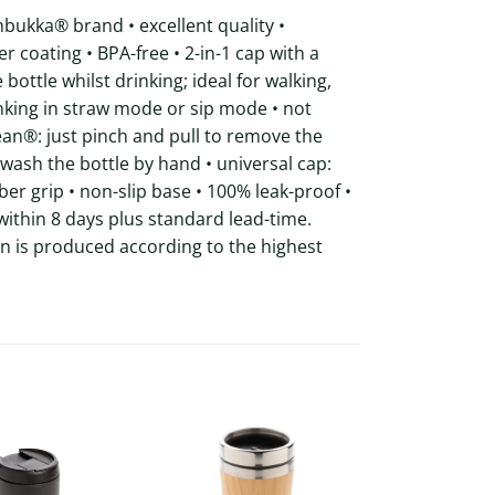
bukka® brand • excellent quality •
r coating • BPA-free • 2-in-1 cap with a
bottle whilst drinking; ideal for walking,
inking in straw mode or sip mode • not
ean®: just pinch and pull to remove the
wash the bottle by hand • universal cap:
er grip • non-slip base • 100% leak-proof •
within 8 days plus standard lead-time.
ion is produced according to the highest