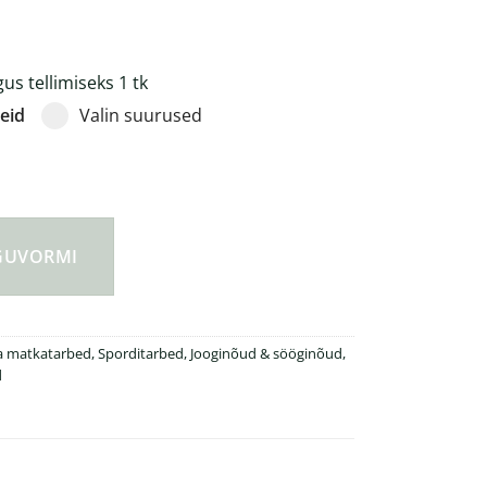
s tellimiseks 1 tk
eid
Valin suurused
sulated 750 ml drinking bottle kogus
NGUVORMI
ja matkatarbed
,
Sporditarbed
,
Jooginõud & sööginõud
,
d