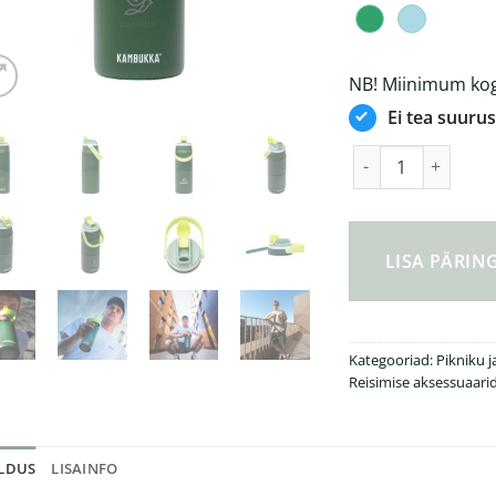
NB! Miinimum kogu
Ei tea suurus
Kambukka® Dupla In
LISA PÄRI
Kategooriad:
Pikniku 
Reisimise aksessuaari
ELDUS
LISAINFO