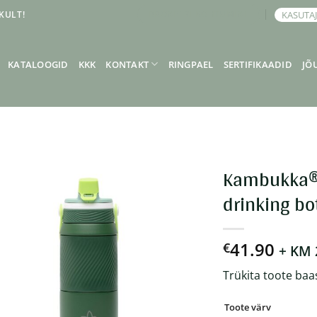
KULT!
KASUTA
BRONEERI KOHTUMINE
KATALOOGID
KKK
KONTAKT
RINGPAEL
SERTIFIKAADID
JÕ
Kambukka® 
drinking bo
41.90
€
+ KM
Trükita toote baa
Toote värv