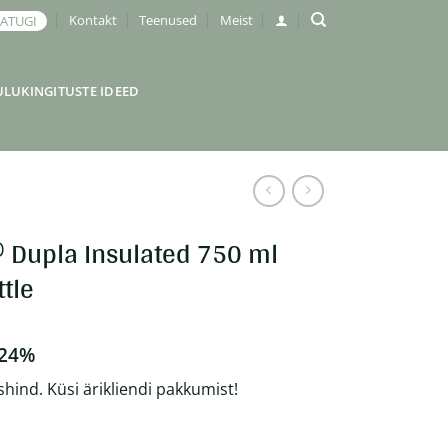
Kontakt
Teenused
Meist
JATUGI
ULUKINGITUSTE IDEED
Dupla Insulated 750 ml
ttle
 24%
shind. Küsi ärikliendi pakkumist!