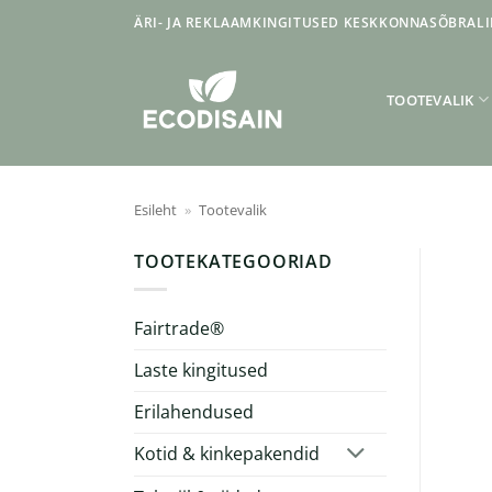
Skip
ÄRI- JA REKLAAMKINGITUSED KESKKONNASÕBRALI
to
content
TOOTEVALIK
Esileht
»
Tootevalik
TOOTEKATEGOORIAD
Fairtrade®
Laste kingitused
Erilahendused
Kotid & kinkepakendid