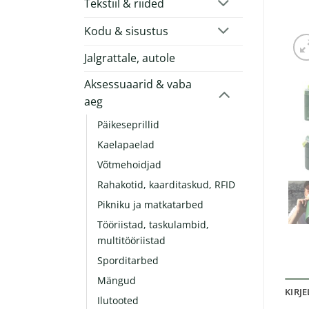
Tekstiil & riided
Kodu & sisustus
Jalgrattale, autole
Aksessuaarid & vaba
aeg
Päikeseprillid
Kaelapaelad
Võtmehoidjad
Rahakotid, kaarditaskud, RFID
Pikniku ja matkatarbed
Tööriistad, taskulambid,
multitööriistad
Sporditarbed
Mängud
KIRJ
Ilutooted