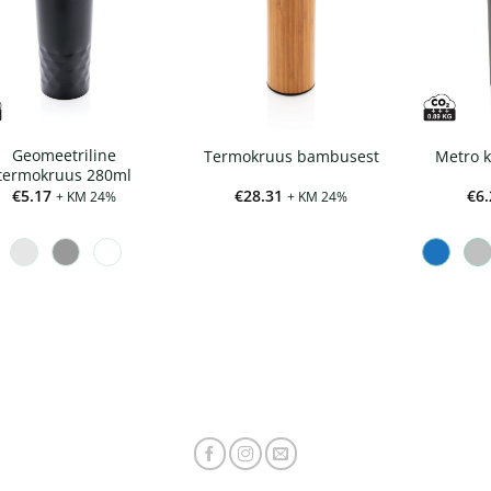
Geomeetriline
Termokruus bambusest
Metro k
termokruus 280ml
€
5.17
€
28.31
€
6.
+ KM 24%
+ KM 24%