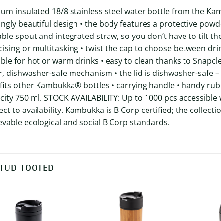
um insulated 18/8 stainless steel water bottle from the Kam
kingly beautiful design • the body features a protective powde
able spout and integrated straw, so you don’t have to tilt the 
cising or multitasking • twist the cap to choose between dr
able for hot or warm drinks • easy to clean thanks to Snapcl
r, dishwasher-safe mechanism • the lid is dishwasher-safe – 
 fits other Kambukka® bottles • carrying handle • handy rubb
city 750 ml. STOCK AVAILABILITY: Up to 1000 pcs accessible 
ect to availability. Kambukka is B Corp certified; the collect
evable ecological and social B Corp standards.
TUD TOOTED